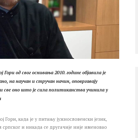
Гори од свог оснивања 2010. године објавила је
но, на научан и стручан начин, оповргавају
и све оно што је сила политиканства учинила у
и
ј Гори, када је у питању јужнословенски језик,
м српског и никада се другачије није именовао