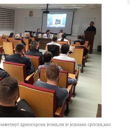
наметнут црногорски језик,он је једнако српски,као