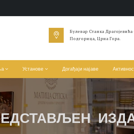
Булевар Станка Драгојевића
Подгорица, Црна Гора.
ња
Установе
Догађаји најаве
Активнос
РЕДСТАВЉЕН ИЗДА