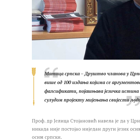
Mатицa српскa – Друштво чланова у Црној 
више од 100 издања којима се аргументова
фалсификати, појашњава језичка истина 
сулудом пројекту мијењања свијести људ
Проф. др Јелица Стојановић навела је да у Црно
никада није постојао ниједан други језик оси
осим српски.