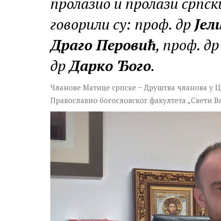
пролазио и пролази српски
говорили су: проф. др
Јел
Драго Перовић
, проф. д
др
Дарко Ђого
.
Чланове Матице српске ̶ Друштва чланова у Цр
Православно богословског факултета „Свети В