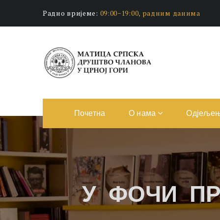
Радно вријеме:
09:00−19:00, радним данима
Почетна
О нама
Одјеље
У ФОЧИ П