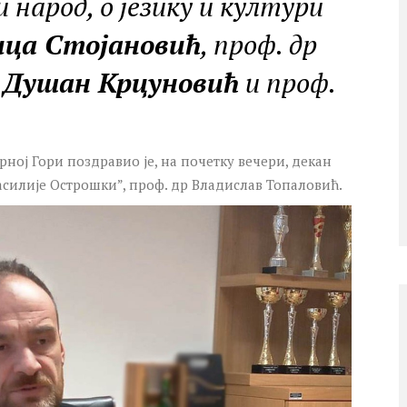
 народ, о језику и култури
ица Стојановић
, проф. др
р
Душан Крцуновић
и проф.
ној Гори поздравио је, на почетку вечери, декан
асилије Острошки”, проф. др Владислав Топаловић.