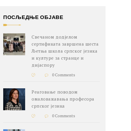
ПОСЉЕДЊЕ ОБЈАВЕ
Свечаном додјелом
сертификата завршена шеста
Љетња школа српског језика
и културе за странце и
дијаспору
0 Comments
Реаговање поводом
омаловажавања професора
српског језика
0 Comments