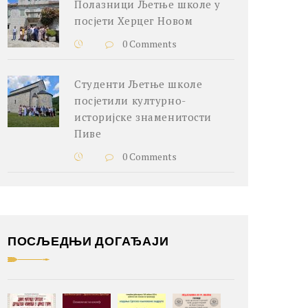
Полазници Љетње школе у
посјети Херцег Новом
0 Comments
Студенти Љетње школе
посјетили културно-
историјске знаменитости
Пиве
0 Comments
ПОСЉЕДЊИ ДОГАЂАЈИ