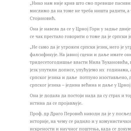
„Нико нам није крив што смо превише пасивни
мислимо да на томе не треба ништа радити, а 
Стојановић.
Она је навела да се у Црној Гори у задње дви
се чак престало говорити о томе да је српски 
„Не само да је угрожен српски језик, него је уг
фалсификује. На јавној сцени и даље имате он
тридесетогодишње власти Мила Ђукановића, по
језк упутили дописе, упућујемо их годинама, 
српског језика и даље потпуно изостављено,
српског језика
̶
једина већина и даље у Црној 
Она је додала да постоји нада да су страх и то
истина да се пројављује.
Проф. др Драго Перовић наводи да је у посљ
историје, на чему се радило и у комунистичко
искрености и научног поштења, када се доку