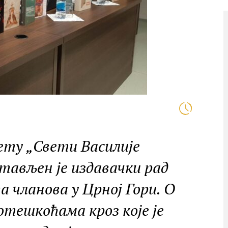
ету „Свети Василије
тављен је издавачки рад
 чланова у Црној Гори. О
отешкоћама кроз које је