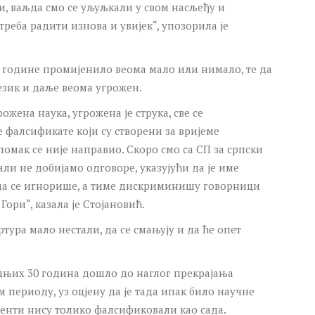
, ваљда смо се уљуљкали у свом насљеђу и
треба радити изнова и увијек“, упозорила је
је године промијенило веома мало или нимало, те да
језик и даље веома угрожен.
рожена наука, угрожена је струка, све се
е фалсификате који су створени за вријеме
мак се није направио. Скоро смо са СП за српски
али не добијамо одговоре, указујући да је име
 да се игнорише, а тиме дискриминишу говорници
Гори“, казала је Стојановић.
ртура мало нестали, да се смањују и да ће опет
едњих 30 година дошло до наглог прекрајања
м периоду, уз оцјену да је тада ипак било научне
менти нису толико фалсификовали као сада.