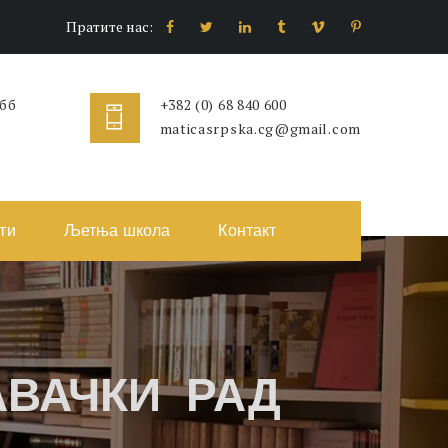
Пратите нас:
 бб
+382 (0) 68 840 600
maticasrpska.cg@gmail.com
ти
Љетња школа
Контакт
ВАЧКИ РАД