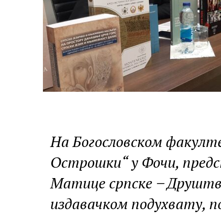
На Богословском факулт
Острошки“ у Фочи, предс
Матице српске ̶ Друштва
издавачком подухвату, п