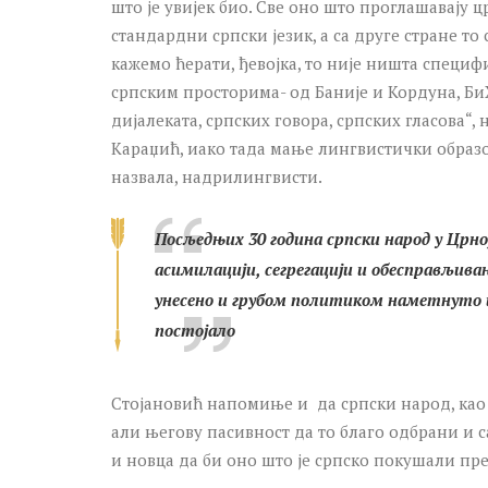
што је увијек био. Све оно што проглашавају цр
стандардни српски језик, а са друге стране то 
кажемо ћерати, ђевојка, то није ништа специф
српским просторима- од Баније и Кордуна, БиХ
дијалеката, српских говора, српских гласова“,
Караџић, иако тада мање лингвистички образов
назвала, надрилингвисти.
Посљедњих 30 година српски народ у Црној
асимилацији, сегрегацији и обесправљивању
унесено и грубом политиком наметнуто им
постојало
Стојановић напомиње и да српски народ, као 
али његову пасивност да то благо одбрани и с
и новца да би оно што је српско покушали пре