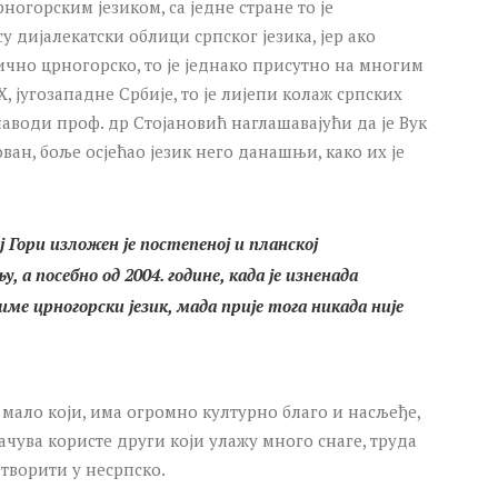
ногорским језиком, са једне стране то је
су дијалекатски облици српског језика, јер ако
ично црногорско, то је једнако присутно на многим
, југозападне Србије, то је лијепи колаж српских
 наводи проф. др Стојановић наглашавајући да је Вук
ан, боље осјећао језик него данашњи, како их је
 Гори изложен је постепеној и планској
, а посебно од 2004. године, када је изненада
е црногорски језик, мада прије тога никада није
мало који, има огромно културно благо и насљеђе,
ачува користе други који улажу много снаге, труда
творити у несрпско.