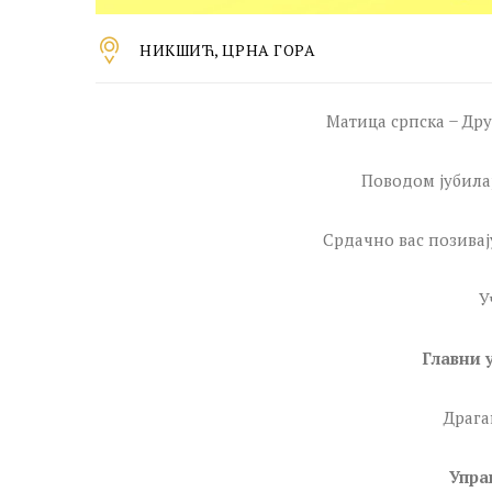
НИКШИЋ, ЦРНА ГОРА
Матица српска ̶ Др
Поводом јубила
Срдачно вас позивај
У
Главни 
Драга
Упра