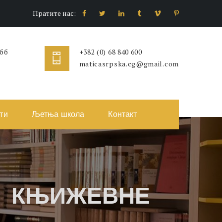
Пратите нас:
 бб
+382 (0) 68 840 600
maticasrpska.cg@gmail.com
ти
Љетња школа
Контакт
Е КЊИЖЕВНЕ