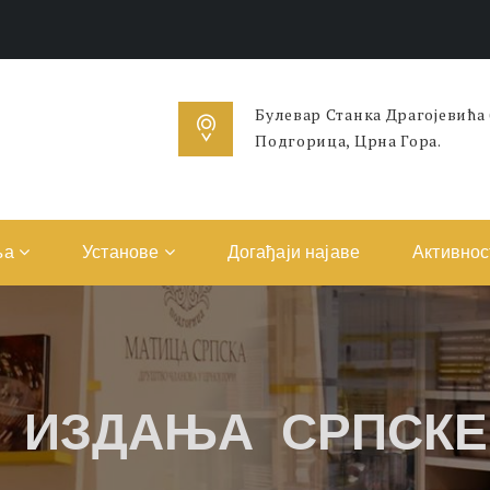
Булевар Станка Драгојевића
Подгорица, Црна Гора.
ња
Установе
Догађаји најаве
Активнос
 ИЗДАЊА СРПСК