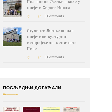
Полазници Љетње школе у
посјети Херцег Новом
0 Comments
Студенти Љетње школе
посјетили културно-
историјске знаменитости
Пиве
0 Comments
ПОСЉЕДЊИ ДОГАЂАЈИ