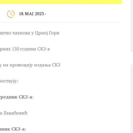
18. МАЈ 2023 -
уштво чланова у Црној Гори
рних 130 година СКЗ-а
у на промоцију издања СКЗ
чествују:
уредник СКЗ-а:
н Лакићевић
вник СКЗ-а: