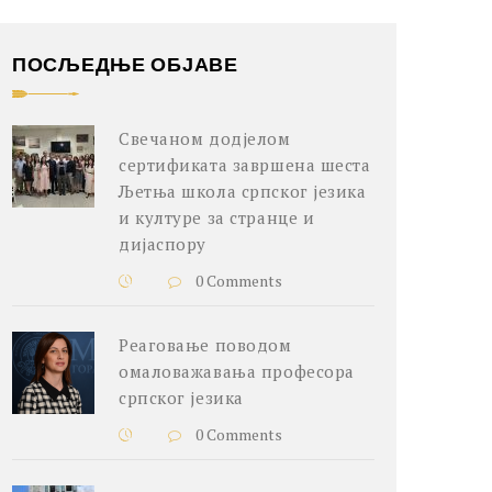
ПОСЉЕДЊЕ ОБЈАВЕ
Свечаном додјелом
сертификата завршена шеста
Љетња школа српског језика
и културе за странце и
дијаспору
0 Comments
Реаговање поводом
омаловажавања професора
српског језика
0 Comments