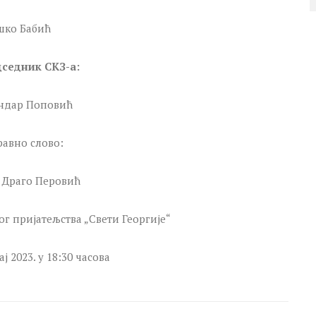
шко Бабић
седник СКЗ-а:
ндар Поповић
авно слово:
 Драго Перовић
г пријатељства „Свети Георгије“
ј 2023. у 18:30 часова