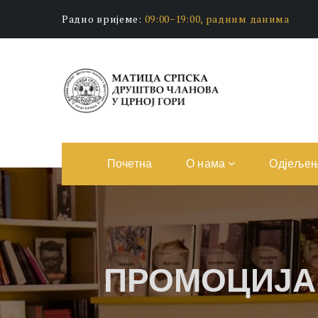
Радно вријеме:
09:00−19:00, радним данима
Почетна
О нама
Одјеље
ПРОМОЦИЈА