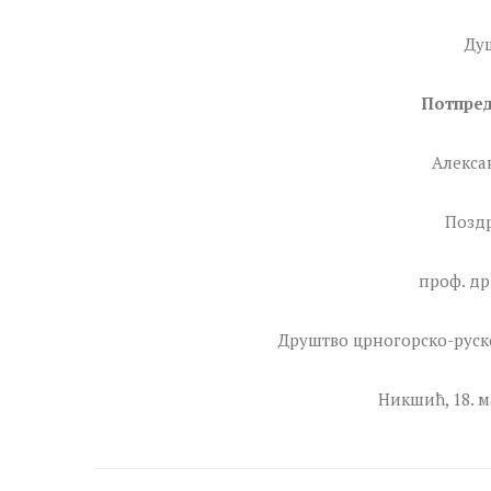
Ду
Потпред
Алекса
Поздр
проф. др
Друштво црногорско-руско
Никшић, 18. ма