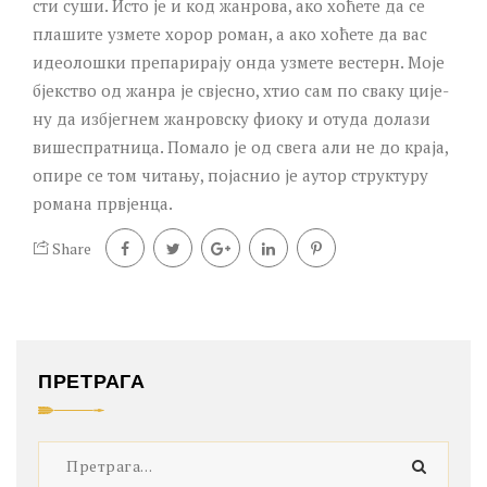
сти су­ши. Исто је и код жан­ро­ва, ако хо­ће­те да се
пла­ши­те уз­ме­те хо­рор ро­ман, а ако хо­ће­те да вас
иде­о­ло­шки пре­па­ри­ра­ју он­да уз­ме­те ве­стерн. Мо­је
бјек­ство од жан­ра је свје­сно, хтио сам по сва­ку ци­је­
ну да из­бјег­нем жан­ров­ску фи­о­ку и оту­да до­ла­зи
ви­ше­спрат­ни­ца. По­ма­ло је од све­га али не до кра­ја,
опи­ре се том чи­та­њу, по­ја­снио је аутор струк­ту­ру
ро­ма­на пр­вјен­ца.
Share
ПРЕТРАГА