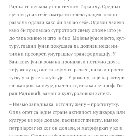
Рад­ња се де­ша­ва у ег­зо­тич­ном Тај­лан­ду. Сред­њо­
вјеч­ни ју­нак се­бе сма­тра ин­те­лек­ту­ал­цем, на­кон
раз­во­да од­ла­зи ка­ко би на­шао се­бе. Од­ла­зи да­ле­ко
ка­ко би про­на­шао су­прот­ност све­му оно­ме што је
до та­да жи­вио и што је био. Ми­је­ња­ју­ћи мје­сто, кул­
ту­ру, глав­ни ју­нак по­ку­ша­ва да до­жи­ви не­ки ин­
тим­ни пре­о­крет, уну­тра­шњу тран­сфор­ма­ци­ју. У
Банг­ко­ку ју­нак ро­ма­на про­на­ла­зи пот­пу­но дру­га­
чи­ју же­ну од оне са ко­јом се раз­вео, на­ла­зи про­сти­
тут­ку у ко­ју се за­љу­бљу­је… У ро­ма­ну, ко­ји ка­рак­те­ри­
ше жан­ров­ска не­у­јед­на­че­ност, ис­та­као је проф.
Го­
ран Ра­до­њић
, ва­жан и кул­ту­ро­ло­шки аспект.
– Има­мо за­пад­ња­ка, ис­точ­ну же­ну – про­сти­тут­ку.
Он­да опет са јед­не стра­не ак­тив­ност му­шкар­ца или
кул­ту­ре из ко­је до­ла­зе, па­сив­ност жен­ску, има­мо
па­три­јар­хат из ког он до­ла­зи, и ма­три­јар­хат у ко­ји
је до­шао. Стал­но се функ­ци­о­ни­ше на не­ком кон­тра­