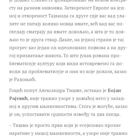
сту на ра­зним ни­во­и­ма. За­тво­ре­ност Евро­пе на јед­
ној и отво­ре­ност Тај­лан­да са дру­ге гдје вас кад ула­
зи­те не пи­та­ју ко­ли­ко нов­ца има­те, већ кад вас по­
гле­да­ју сма­тра­ју да има­те до­вољ­но, а шта је то дов­
љно то је дру­га ствар. Да­кле, на јед­ној стра­ни је тај
про­грес као је­дан од иде­о­ло­шких пој­мо­ва а на дру­
гој при­хва­та­ње жи­во­та. То што ју­нак ро­ма­на про­
бле­ма­ти­зу­је кул­ту­ру ко­ји ви­ди исто­вре­ме­но га до­
во­ди да про­бле­ма­ти­зу­је и они из ко­је до­ла­зи, ка­зао
је Ра­до­њић.
Го­цић по­пут Алек­сан­дра Ти­шме, ис­та­као је
Бо­јан
Ра­је­вић
, ни­је тра­жио уз­о­ре у до­ма­ћој не­го у за­пад­
ној и дру­гим књи­жев­но­сти­ма. Сто­га је мо­гу­ће, ка­зао
је он, ус­по­ста­ви­ти срд­но­сти из­ме­ђу та два пи­сца.
– Ти­шма је про­сто пр­ви ко­ји је есе­ји­зо­вао про­зне
на­ра­ти­ве у на­шој књи­жев­но­сти, а уз­о­ре ни­је тра­жио