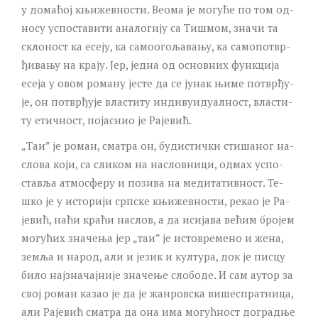
у до­ма­ћој књи­жев­но­сти. Ве­о­ма је мо­гу­ће по том од­
но­су ус­по­ста­ви­ти ана­ло­ги­ју са Ти­шмом, зна­чи та
скло­ност ка есе­ју, ка са­мо­о­го­ља­ва­њу, ка са­мо­по­твр­
ђи­ва­њу на кра­ју. Јер, јед­на од основ­них функ­ци­ја
есе­ја у овом ро­ма­ну је­сте да се ју­нак њи­ме по­твр­ђу­
је, он по­твр­ђу­је вла­сти­ту ин­ди­ву­и­ду­ал­ност, вла­сти­
ту етич­ност, по­ја­снио је Ра­је­вић.
„Таи” је ро­ман, сма­тра он, бу­ди­стич­ки сти­ша­ног на­
сло­ва ко­ји, са сли­ком на на­слов­ни­ци, од­мах ус­по­
ста­вља ат­мос­фе­ру и по­зи­ва на ме­ди­та­тив­ност. Те­
шко је у исто­ри­ји срп­ске књи­жев­но­сти, ре­као је Ра­
је­вић, на­ћи кра­ћи на­слов, а да иси­ја­ва ве­ћим бро­јем
мо­гу­ћих зна­че­ња јер „таи” је исто­вре­ме­но и же­на,
зе­мља и на­род, али и је­зик и кул­ту­ра, док је пи­сцу
би­ло нај­зна­чај­ни­је зна­че­ње сло­бо­де. И сам аутор за
свој ро­ман ка­зао је да је жан­ров­ска ви­ше­спрат­ни­ца,
али Ра­је­вић сма­тра да она има мо­гућ­ност до­град­ње