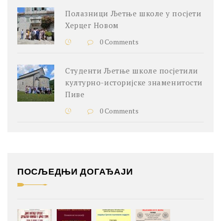
Полазници Љетње школе у посјети
Херцег Новом
0 Comments
Студенти Љетње школе посјетили
културно-историјске знаменитости
Пиве
0 Comments
ПОСЉЕДЊИ ДОГАЂАЈИ