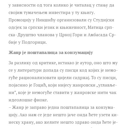
у за­ви­сно­сти од то­га ко­ли­ко је чи­та­лац у ста­њу да
сво­јим ту­ма­че­њем ин­ве­сти­ра у ту књи­гу.
Про­мо­ци­ју у Ник­ши­ћу ор­га­ни­зо­ва­ли су Сту­диј­ски
од­сјек за срп­ски је­зик и књи­жев­ност, Ма­ти­ца срп­
ска- Дру­штво чла­но­ва у Цр­ној Го­ри и Ам­ба­са­да Ср­
би­је у Под­го­ри­ци.
Жа­нр је по­шта­па­ли­ца за кон­зу­ма­ци­ју
За раз­ли­ку од кри­ти­ке, ис­та­као је аутор, оно што му
се у ли­те­ра­ту­ри до­па­да су пи­сци код ко­јих је не­мо­
гу­ће ра­ци­о­на­ли­зо­ва­ти ци­је­ли са­др­жај. То су пи­сци,
по­ја­снио је Го­цић, ко­ји ни­је­су жан­ров­ски „угла­вље­
ни”, ко­је је не­мо­гу­ће ста­ви­ти у жан­ров­ске ни­ти чак
иде­о­ло­шке фи­о­ке.
– Жа­нр је за­пра­во јед­на по­шта­па­ли­ца за кон­зу­ма­
ци­ју. Ако нам се је­де не­што ја­че он­да ће­те узе­ти ки­
не­ску хра­ну, ако же­ли­те не­што здра­во он­да ће­те је­