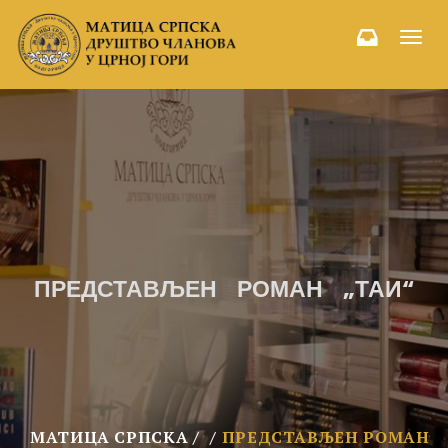
Toggl
navig
ПРЕДСТАВЉЕН РОМАН „ТАИ“
МАТИЦА СРПСКА
ПРЕДСТАВЉЕН РОМАН