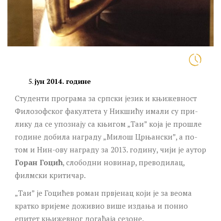
јун 2014. године
Сту­ден­ти про­гра­ма за срп­ски је­зик и књи­жев­ност
Фи­ло­зоф­ског фа­кул­те­та у Ник­ши­ћу има­ли су при­
ли­ку да се упо­зна­ју са књи­гом „Таи” ко­ја је про­шле
го­ди­не до­би­ла на­гра­ду „Ми­лош Цр­њан­ски”, а по­
том и Нин-ову на­гра­ду за 2013. го­ди­ну, чи­ји је аутор
Го­ран Го­цић
, сло­бод­ни но­ви­нар, пре­во­ди­лац,
филм­ски кри­ти­чар.
„Таи” је Го­ци­ћев ро­ман пр­вје­нац ко­ји је за ве­о­ма
крат­ко ври­је­ме до­жи­вио ви­ше из­да­ња и по­нио
епи­тет књи­жев­ног до­га­ђа­ја се­зо­не.