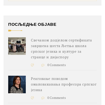
ПОСЉЕДЊЕ ОБЈАВЕ
Свечаном додјелом сертификата
завршена шеста Љетња школа
српског језика и културе за
странце и дијаспору
0 Comments
Реаговање поводом
омаловажавања професора српског
језика
0 Comments