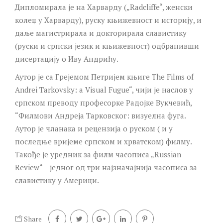
Дипломирала је на Харварду („Radcliffe“, женски
колеџ у Харварду), руску књижевност и историју, и
даље магистрирала и докторирала славистику
(руски и српски језик и књижевност) одбранивши
дисертацију о Иву Андрићу.
Аутор је са Грејемом Петријем књиге The Films of
Andrei Tarkovsky: a Visual Fugue“, чији је наслов у
српском преводу професорке Радојке Вукчевић,
“Филмови Андреја Тарковског: визуелна фуга.
Аутор је чланака и рецензија о руском ( и у
последње вријеме српском и хрватском) филму.
Такође је уредник за филм часописа „Russian
Review“ – једног од три најзначајнија часописа за
славистику у Америци.
Share