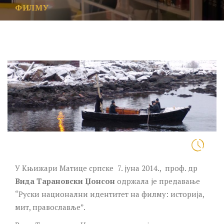
ФИЛМУ
У Књижари Матице српске 7. јуна 2014., проф. др
Вида Тарановски Џонсон
одржала је предавање
“Руски национални идентитет на филму: историја,
мит, православље”.