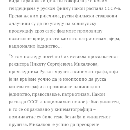
Вида Тарановски Џонсон говорила је о новим
тендецијама у руском филму након распада СССР-а.
Према њеним ријечима, руски филмски ствараоци
одлучили су да по угледу на холивудску
продукцију кроз своје филмове промовишу
позитивне вриједности као што патриотизам, вјера,
национално јединство…
“У том погледу посебно бих истакла прослављеног
режисера Никиту Сергејевича Михалкова,
предсједника Руског друштва кинематографа, који
је на вријеме уочио да је неопходно да руска
кинематографија промовише национално
јединство, православље, патриотизам. Након
распада СССР-а национални понос је био уништен,
и то се одражавало у кинематографији –
доминантне су биле теме безнађа и уништеног
друштва. Михалков је успио да преокрене