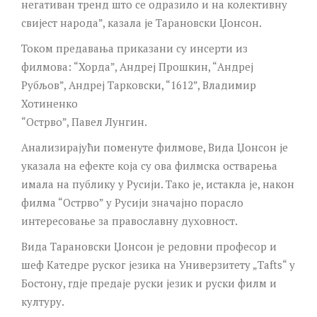
негативан тренд што се одразило и на колективну
свијест народа”, казала је Тарановски Џонсон.
Током предавања приказани су инсерти из
филмова: “Хорда”, Андреј Прошкин, “Андреј
Рубљов”, Андреј Тарковски, “1612”, Владимир
Хотиненко
“Острво”, Павел Лунгин.
Анализирајући поменуте филмове, Вида Џонсон је
указала на ефекте која су ова филмска остварења
имала на публику у Русији. Тако је, истакла је, након
филма “Острво” у Русији значајно порасло
интересовање за православну духовност.
Вида Тарановски Џонсон је редовни професор и
шеф Катедре руског језика на Универзитету „Tafts“ у
Бостону, гдје предаје руски језик и руски филм и
културу.