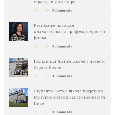
странце и дијаспору
0 Comments
Реаговање поводом
омаловажавања професора српског
језика
0 Comments
Полазници Љетње школе у посјети
Херцег Новом
0 Comments
Студенти Љетње школе посјетили
културно-историјске знаменитости
Пиве
0 Comments