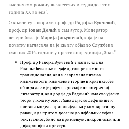
америчком роману шездесетих и седамдесетих
година ХХ вијека“.
О књизи су говорили проф. др
Радојка Вукчевић
,
проф. др
Јован Делић
и сам аутор. Модератор
вечери била је
Марија Јањушевић
, која је на
почетку нагласила да је књигу објавио Службени
гласник 2016. године у престижној едицији „Знак“.
Проф. др Радојка Вукчевић је нагласила да
Радоњићева књига даје одговоре на многа
традиционална, али и савремена питања
књижевности, књижевне теорије и критике, без
обзира да ли је ријеч о српској или америчкој
литератури, али додаје да Радоњић има своју јасну
теорију, која му омогућава да јасно дефинише и
постави моделе приповиједања у компаративну
раван, и да притом досегне до најбољих слојева
текстуалног, било да примјењује синхронијски или
дијахронијски приступ.