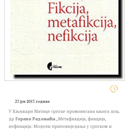
јун 2017. године
У Књижари Матице српске промовисана књига доц.
др
Горана Радоњића
„Метафикција, фикција,
нефикција: Модели приповиједања у српском и