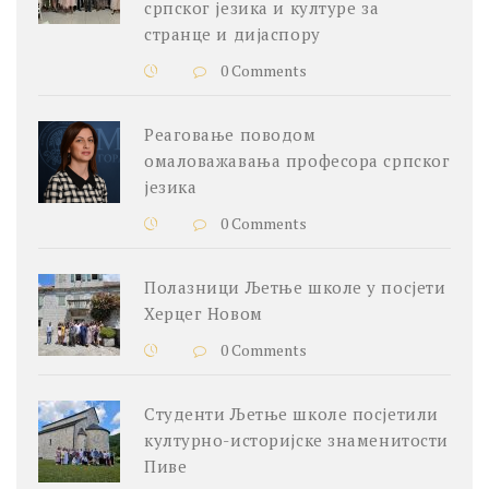
српског језика и културе за
странце и дијаспору
0 Comments
Реаговање поводом
омаловажавања професора српског
језика
0 Comments
Полазници Љетње школе у посјети
Херцег Новом
0 Comments
Студенти Љетње школе посјетили
културно-историјске знаменитости
Пиве