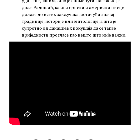
удаљене, занимљиво је споменути, нагласио је
даље Радоњић, како и српски и амерички писци
долазе до истих закључака, истичући значај
традиције, историје или митологије, а што је
супротно од данашњих покушаја да се такве
вриједности прогласе као нешто што није важно.