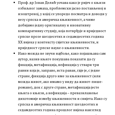
Проф. др Јован Делић уочава како је ријеч о књизи
озбиљног замаха, проблемски јасно постављеној и
изоштреној, у којој се упоредо посматра и доводи у
везу српска и америчка књижевност, а чиме
добијамо једну оригиналну и иновативну
компаративну студију, која потврђује и вриједност
српске прозе шездесетих и седамдесетих година
ХХ вијека у контексту свјетске књижевности, и
вриједност српске науке о књижевности.
Иако можда не звучи најбоље, како појашњава сам
аутор, назив књиге покушава показати да су
фикција, метафикција, нефикција у ствари три
равни која је, заправо, иста раван, гдје је, с једне
стране, фикција друго име за књижевност (или
можда живот, ако имамо у виду да живот-пише-
романе), док с друге стране, метафикција јесте
књига о књизи, а нефикција – превазилажење
дихотомије између књижевности и свијета. Иако су
српска и америчка књижевност шездесетих и
седамдесетих година прошлог вијека наизглед