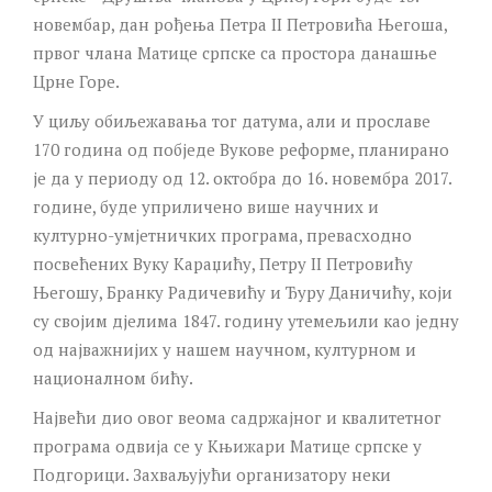
новембар, дан рођења Петра II Петровића Његоша,
првог члана Матице српске са простора данашње
Црне Горе.
У циљу обиљежавања тог датума, али и прославе
170 година од побједе Вукове реформе, планирано
је да у периоду од 12. октобра до 16. новембра 2017.
године, буде уприличено више научних и
културно-умјетничких програма, превасходно
посвећених Вуку Караџићу, Петру II Петровићу
Његошу, Бранку Радичевићу и Ђуру Даничићу, који
су својим дјелима 1847. годину утемељили као једну
од најважнијих у нашем научном, културном и
националном бићу.
Највећи дио овог веома садржајног и квалитетног
програма одвија се у Књижари Матице српске у
Подгорици. Захваљујући организатору неки