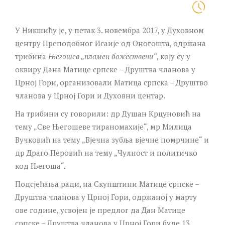
У Никшићу је, у петак 3. новембра 2017, у Духовном
центру Преподобног Исаије од Оногошта, одржана
трибина
Његошев „пламен божествени“
, коју су у
оквиру Дана Матице српске – Друштва чланова у
Црној Гори, организовали Матица српска – Друштво
чланова у Црној Гори и Духовни центар.
На трибини су говорили: др Душан Крцуновић на
тему „Све Његошеве тираномахије“, мр Милица
Вучковић на тему „Вјечна зубља вјечне помрчине“ и
др Драго Перовић на тему „Чулност и политичко
код Његоша“.
Подсјећања ради, на Скупштини Матице српске –
Друштва чланова у Црној Гори, одржаној у марту
ове године, усвојен је предлог да Дан Матице
српске – Друштва чланова у Црној Гори буде 13.