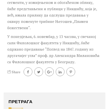
сегменти, у измијењеном и обогаћеном облику,
биће представљени и публици у Никшићу, која је,
већ, имала прилику да одслуша предавања у
оквиру поменуте трибине Његошев „Пламен
божествени“.
У понедјељак, 6. новембар, у 13 часова, у свечаној
сали Филолошког факултета у Никшићу, биће
одржано предавање “Поглед на 1847. годину из
другачијег угла” проф. др Александра Милановића
са Филолошког факултета у Београду.
Share
ПРЕТРАГА