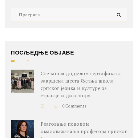
ПОСЉЕДЊЕ ОБЈАВЕ
Свечаном додјелом сертификата
завршена шеста Љетња школа
српског језика и културе за
странце и дијаспору
0 Comments
Реаговање поводом
омаловажавања професора српског