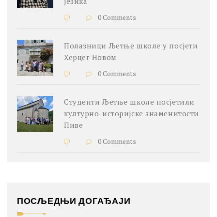
језика
0 Comments
Полазници Љетње школе у посјети
Херцег Новом
0 Comments
Студенти Љетње школе посјетили
културно-историјске знаменитости
Пиве
0 Comments
ПОСЉЕДЊИ ДОГАЂАЈИ