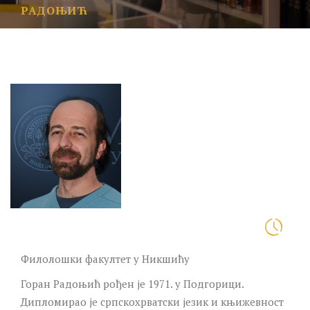
РАДОЊИЋ
Филолошки факултет у Никшићу
Горан Радоњић рођен је 1971. у Подгорици.
Дипломирао је српскохрватски језик и књижевност