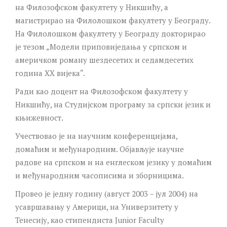
на Филозофском факултету у Никшићу, а
магистрирао на Филолошком факултету у Београду.
На Филолошком факултету у Београду докторирао
је тезом „Модели приповиједања у српском и
америчком роману шездесетих и седамдесетих
година ХХ вијека“.
Ради као доцент на Филозофском факултету у
Никшићу, на Студијском програму за српски језик и
књижевност.
Учествовао је на научним конференцијама,
домаћим и међународним. Објављује научне
радове на српском и на енглеском језику у домаћим
и међународним часописима и зборницима.
Провео је једну годину (август 2003 – јул 2004) на
усавршавању у Америци, на Универзитету у
Тенесију, као стипендиста Junior Faculty