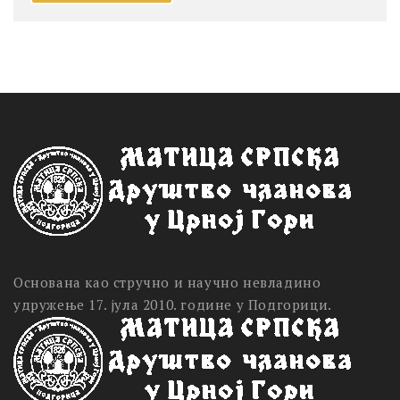
Основана као стручно и научно невладино
удружење 17. јула 2010. године у Подгорици.