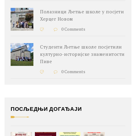
Полазници Љетње школе у посјети
Херцег Новом
0 Comments
Студенти Љетње школе посјетили
културно-историјске знаменитости
Пиве
0 Comments
ПОСЉЕДЊИ ДОГАЂАЈИ