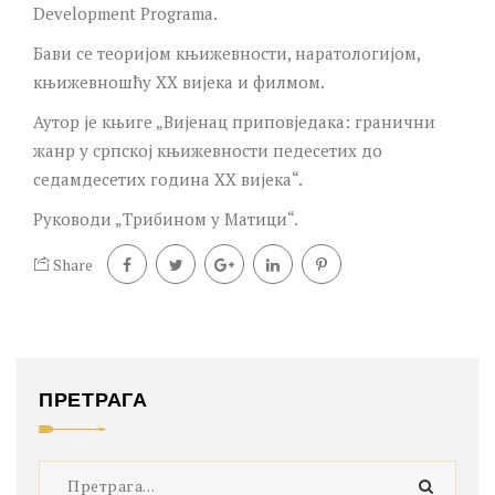
Development Programa.
Бави се теоријом књижевности, наратологијом,
књижевношћу ХХ вијека и филмом.
Аутор је књиге „Вијенац приповједака: гранични
жанр у српској књижевности педесетих до
седамдесетих година ХХ вијека“.
Руководи „Трибином у Матици“.
Share
ПРЕТРАГА