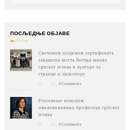
ПОСЉЕДЊЕ ОБЈАВЕ
Свечаном додјелом сертификата
завршена шеста Љетња школа
српског језика и културе за
странце и дијаспору
0 Comments
Реаговање поводом
омаловажавања професора српског
језика
0 Comments