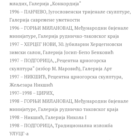
младих, Галерија „Конкордија“
1996 – ПАНЧЕВО, Југословенски тријенале скулптуре,
Галерија савремене уметности
1996 – ГОРЊИ МИЛАНОВАЦ, Међународни бијенале
минијатуре, Галерија рудничко-таковског краја
1997 – ХЕРЦЕГ НОВИ, 30. јубиларни Херцегновски
зимски салон, Галерија Јосип-Бепо Бенковић
1997 – ПОДГОРИЦА, „Рецентна црногорска
скулптура“ (избор М. Маровић), Галерија Арт
1997 – НИКШИЋ, Рецентна црногорска скулптура,
Жељезара Никшић
1997–1998 – ЦИРИХ,
1998 – ГОРЊИ МИЛАНОВАЦ, Међународни бијенале
минијатуре, Галерија рудничко таковског краја
1998 – Никшић, Галерија Никола I
1998 – ПОДГОРИЦА, Традиционална изложба
УЛУЦГ-а