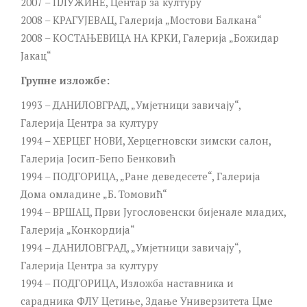
2007 – ПЛУЖИНЕ, Центар за културу
2008 – КРАГУЈЕВАЦ, Галерија „Мостови Балкана“
2008 – КОСТАЊЕВИЦА НА КРКИ, Галерија „Божидар
Јакац“
Групне изложбе:
1993 – ДАНИЛОВГРАД, „Умјетници завичају“,
Галерија Центра за културу
1994 – ХЕРЦЕГ НОВИ, Херцегновски зимски салон,
Галерија Јосип-Бепо Бенковић
1994 – ПОДГОРИЦА, „Ране деведесете“, Галерија
Дома омладине „Б. Томовић“
1994 – ВРШАЦ, Први Југословенски бијенале младих,
Галерија „Конкордија“
1994 – ДАНИЛОВГРАД, „Умјетници завичају“,
Галерија Центра за културу
1994 – ПОДГОРИЦА, Изложба наставника и
сарадника ФЛУ Цетиње, Здање Универзитета Цме