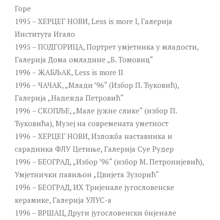
Горе
1995 – ХЕРЦЕГ НОВИ, Less is more I, Галерија
Института Игало
1995 – ПОДГОРИЦА, Портрет умјетника у младости,
Галерија Дома омладине „Б. Томовиц“
1996 – ЖАБЉАК, Less is more II
1996 – ЧАЧАК, „Млади ’96“ (Избор П. Ћуковић),
Галерија „Надежда Петровић“
1996 – СКОПЉЕ, „Мале јужне слике“ (избор П.
Ћуковића), Музеј на современата уметност
1996 – ХЕРЦЕГ НОВИ, Изложба наставника и
сарадника ФЛУ Цетиње, Галерија Суе Рyдер
1996 – БЕОГРАД, „Избор ’96“ (избор М. Петронијевић),
Умјетнички павиљон „Цвијета Зузорић“
1996 – БЕОГРАД, ИX Тријенале југословенске
керамике, Галерија УЛУС-а
1996 – ВРШАЦ, Други југословенски бијенале