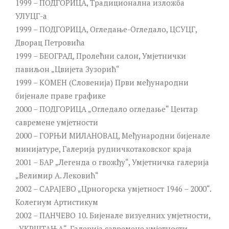
1999 – ПОДГОРИЦА, Традиционална изложба
УЛУЦГ-а
1999 – ПОДГОРИЦА, Огледање-Огледало, ЦСУЦГ,
Дворац Петровића
1999 – БЕОГРАД, Пролећни салон, Умјетнички
павиљон „Цвијета Зузорић“
1999 – КОМЕН (Словенија) Први међународни
бијенале праве графике
2000 – ПОДГОРИЦА „Огледало огледање“ Центар
савремене умјетности
2000 – ГОРЊИ МИЛАНОВАЦ, Међународни бијенале
минијатуре, Галерија рудничкотаковског краја
2001 – БАР „Легенда о гвожђу“, Умјетничка галерија
„Велимир А. Лековић“
2002 – САРАЈЕВО „Црногорска умјетност 1946 – 2000“.
Колегиум Артистикум
2002 – ПАНЧЕВО 10. Бијенале визуелних умјетности,
„УКРШТАЊА“, Галерија савремене умјетности.