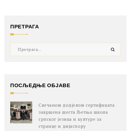
ПРЕТРАГА
ПОСЉЕДЊЕ ОБЈАВЕ
Свечаном додјелом сертификата
завршена шеста Љетња школа
српског језика и културе за
странце и дијаспору