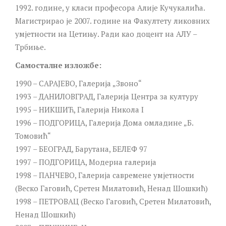
1992. године, у класи професора Алије Кучукалића.
Магистрирао је 2007. године на Факултету ликовних
умјетности на Цетињу. Ради као доцент на АЛУ –
Трбиње.
Самосталне изложбе:
1990 – САРАЈЕВО, Галерија „Звоно“
1993 – ДАНИЛОВГРАД, Галерија Центра за културу
1995 – НИКШИЋ, Галерија Никола I
1996 – ПОДГОРИЦА, Галерија Дома омладине „Б.
Томовић“
1997 – БЕОГРАД, Барутана, БЕЛЕФ 97
1997 – ПОДГОРИЦА, Модерна галерија
1998 – ПАНЧЕВО, Галерија савремене умјетности
(Веско Гаговић, Сретен Милатовић, Ненад Шошкић)
1998 – ПЕТРОВАЦ (Веско Гаговић, Сретен Милатовић,
Ненад Шошкић)