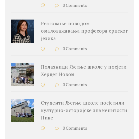
0 Comments
Реаговање поводом
омаловажавања професора српског
језика
0 Comments
Полазници Љетње школе у посјети
Херцег Новом
0 Comments
Студенти Љетње школе посјетили
културно-историјске знаменитости
Пиве
0 Comments