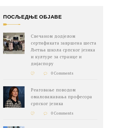
ПОСЉЕДЊЕ ОБЈАВЕ
Свечаном додјелом
сертификата завршена шеста
Љетња школа српског језика
и културе за странце и
дијаспору
0 Comments
Реаговање поводом
омаловажавања професора
српског језика
0 Comments