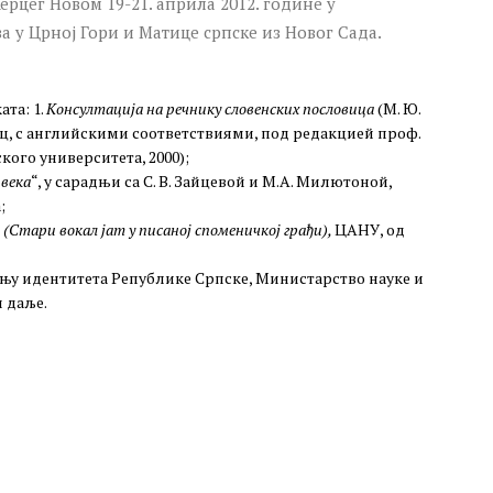
 Херцег Новом 19-21. априла 2012. године у
а у Црној Гори и Матице српске из Новог Сада.
ата: 1.
Консултација на речнику словенских пословица
(М. Ю.
ц, с английскими соответствиями, под редакцией проф.
кого университета, 2000);
 века
“, у сарадњи са С. В. Зайцевой и М.А. Милютоной,
;
 (Стари вокал јат у писаној споменичкој грађи),
ЦАНУ, од
ању идентитета Републике Српске, Министарство науке и
и даље.