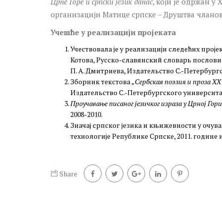
Црне Горе и српски језик данас
, који је одржан у
организацији Матице српске – Друштва чланов
Учешће у реализацији пројеката
Учествовала је у реализацији следећих пројек
Котова, Русско-славянский словарь послови
П. А. Дмитриева, Издательство С.-Петербургс
Зборник текстова „
Сербская поэзия и проза XX
Издательство С.-Петербургского университа
Проучавање писаног језичког израза у Црној Гори
2008-2010.
Значај српског језика и књижевности у очув
технологије Републике Српске, 2011. године 
Share