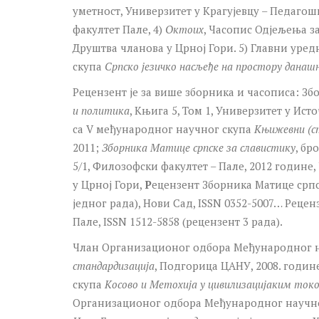
уметност, Универзитет у Крагујевцу – Педагош
факултет Пале, 4)
Октоих
, Часопис Одјељења з
Друштва чланова у Црној Гори. 5) Главни уре
скупа
Српско језичко насљеђе на простору данашњ
Рецензент је за више зборника и часописа: З
и политика
, Књига 5, Том 1, Универзитет у Ист
са V међународног научног скупа
Књижевни (ст
2011;
Зборника Матице српске за славистику
, бр
5/1, Филозофски факултет – Пале, 2012 године
у Црној Гори,
Р
ецензент Зборника Матице српск
једног рада), Нови Сад, ISSN 0352-5007… Реце
Пале, ISSN 1512-5858 (рецензент 3 рада).
Члан Организационог одбора Међународног 
стандардизација
, Подгорица ЦАНУ, 2008. годи
скупа
Косово и Метохија у цивилизацијаким ток
Организационог одбора Међународног научн