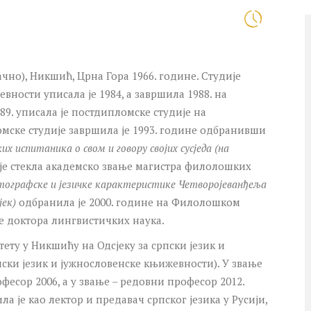
чно), Никшић, Црна Гора 1966. године. Студије
вности уписала је 1984, а завршила 1988. на
9. уписала је постдипломске студије на
мске студије завршила је 1993. године одбранивши
их испитаника о свом и говору својих сусједа (на
је стекла академско звање магистра филолошких
ографске и језичке карактеристике Четворојеванђеља
јек)
одбранила је 2000. године на Филолошком
ње доктора лингвистичких наука.
ету у Никшићу на Одсјеку за српски језик и
пски језик и јужнословенске књижевности). У звање
фесор 2006, а у звање – редовни професор 2012.
ла је као лектор и предавач српског језика у Русији,