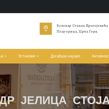
Булевар Станка Драгојевића
Подгорица, Црна Гора.
ња
Установе
Догађаји најаве
Активнос
 ДР ЈЕЛИЦА СТОЈ