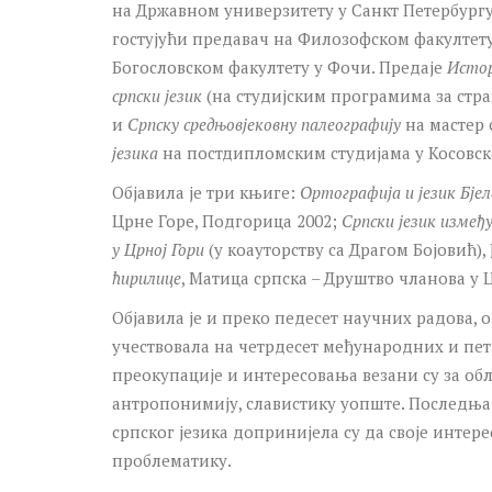
на Државном универзитету у Санкт Петербургу 
гостујући предавач на Филозофском факултету 
Богословском факултету у Фочи. Предаје
Истор
српски језик
(на студијским програмима за стра
и
Српску средњовјековну палеографију
на мастер 
језика
на постдипломским студијама у Косовск
Објавила је три књиге:
Ортографија и језик Бјел
Црне Горе, Подгорица 2002;
Српски језик измеђ
у Црној Гори
(у коауторству са Драгом Бојовић), 
ћирилице
, Матица српска – Друштво чланова у 
Објавила је и преко педесет научних радова, 
учествовала на четрдесет међународних и пе
преокупације и интересовања везани су за обла
антропонимију, славистику уопште. Последња
српског језика допринијела су да своје интер
проблематику.