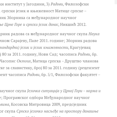
ки институт у Јагодини, 3)
Радови
, Филозофски
а српски језик и књижевност Матице српске –
дник Зборника са међународног научног
е Црне Горе и српски језик данас
, Никшић 2012.
борник радова са међународног научног скупа
Наука
очном Сарајеву, Пале 2011. године; Зборник радова
андардни) језик и језик књижевности
, Крагујевац
ој 80 за 2011. годину, Нови Сад; часописа
Радови
, бр.
, Часопис
Октоих
, Матица српска – Друштво чланова
е за славистику, број 80 за 2011. годину (рецензент
нзент часописа
Радови
, бр. 5/1, Филозофски факултет –
научног скупа
Језичка ситуација у Црној Гори – норма и
не; Програмског одбора Међународног научног
овима
, Косовска Митровица 2009, предсједник
ог скупа
Српско језичко насљеђе на простору данашње