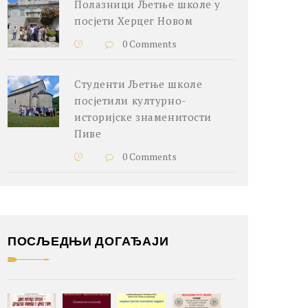
Полазници Љетње школе у
посјети Херцег Новом
0 Comments
Студенти Љетње школе
посјетили културно-
историјске знаменитости
Пиве
0 Comments
ПОСЉЕДЊИ ДОГАЂАЈИ