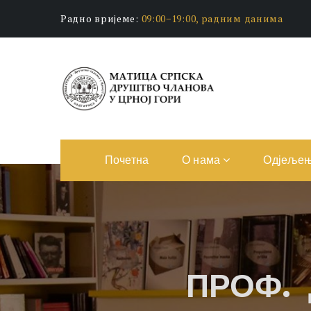
Радно вријеме:
09:00−19:00, радним данима
Почетна
О нама
Одјеље
ПРОФ.