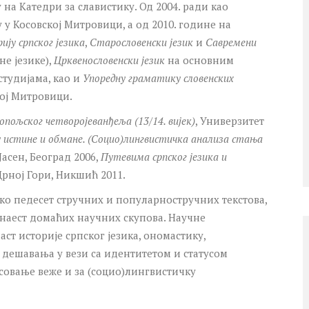
на Катедри за славистику. Од 2004. ради као
у Косовској Митровици, а од 2010. године на
ију српског језика
,
Старословенски језик
и
Савремени
не језике),
Црквенословенски језик
на основним
студијама, као и
Упоредну граматику словенских
ој Митровици.
опољског четворојеванђеља (13/14. вијек)
, Универзитет
у истине и обмане. (Социо)лингвистичка анализа стања
Јасен, Београд 2006,
Путевима српског језика и
Црној Гори, Никшић 2011.
око педесет стручних и популарностручних текстова,
тнаест домаћих научних скупова. Научне
ст историје српског језика, ономастику,
 дешавања у вези са идентитетом и статусом
есовање веже и за (социо)лингвистичку