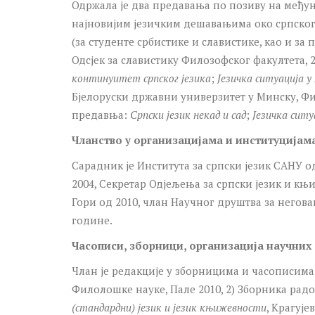
Одржала је два предавања по позиву на међу
најновијим језичким дешавањима око српског 
(за студенте србистике и славистике, као и за 
Одсјек за славистику Филозофског факултета, 
континуитет српског језика
;
Језичка ситуација у
Бјелоруски државни универзитет у Минску, Фи
предавња:
Српски језик некад и сад
;
Језичка ситу
Чланство у организацијама и институцијам
Сарадник је Института за српски језик САНУ о
2004, Секретар Одјељења за српски језик и књ
Гори од 2010, члан Научног друштва за неговањ
године.
Часописи, зборници, организација научних
Члан је редакције у зборницима и часописима:
Филолошке науке, Пале 2010, 2) Зборника рад
(стандардни) језик и језик књижевности
, Крагује