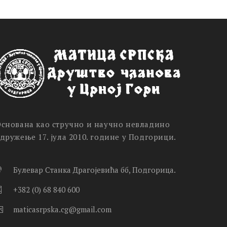
снована као стручно и научно невладино
дружење 17. јула 2010. године у Подгорици.
Булевар Станка Драгојевића бб, Подгорица.
+382 (0) 68 840 600
maticasrpska.cg@gmail.com