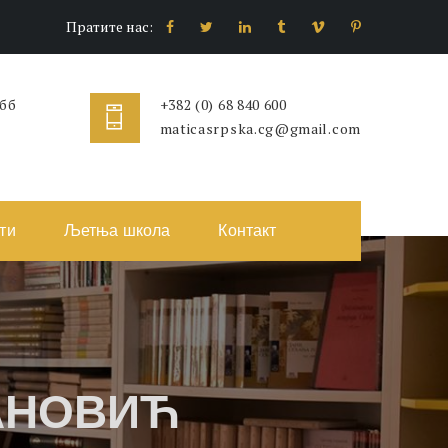
Пратите нас:
 бб
+382 (0) 68 840 600
maticasrpska.cg@gmail.com
ти
Љетња школа
Контакт
АНОВИЋ