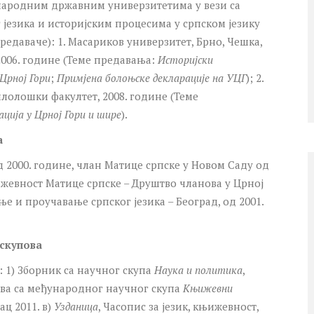
народним државним универзитетима у вези са
језика и историјским процесима у српском језику
предаваче): 1. Масариков универзитет, Брно, Чешка,
2006. године (Теме предавања:
Историјски
 Црној Гори
;
Примјена болоњске декларације на УЦГ
); 2.
лолошки факултет, 2008. године (Теме
ација у Црној Гори и шире
).
а
д 2000. године, члан Матице српске у Новом Саду од
ижевност Матице српске – Друштво чланова у Црној
е и проучавање српског језика – Београд, од 2001.
 скупова
 1) Зборник са научног скупа
Наука и политика
,
ова са међународног научног скупа
Књижевни
вац 2011. в)
Узданица
, Часопис за језик, књижевност,