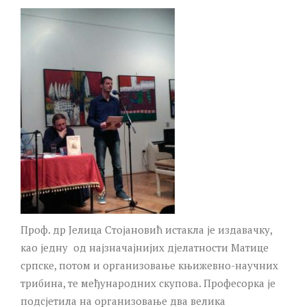
Проф. др Јелица Стојановић истакла је издавачку,
као једну од најзначајнијих дјелатности Матице
српске, потом и организовање књижевно-научних
трибина, те међународних скупова. Професорка је
подсјетила на организовање два велика