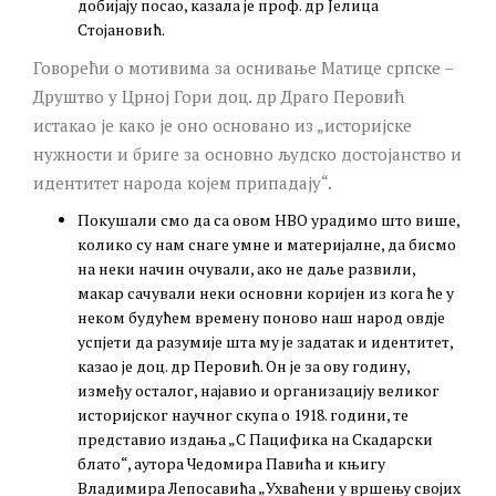
добијају посао, казала је проф. др Јелица
Стојановић.
Говорећи о мотивима за оснивање Матице српске –
Друштво у Црној Гори доц. др Драго Перовић
истакао је како је оно основано из „историјске
нужности и бриге за основно људско достојанство и
идентитет народа којем припадају“.
Покушали смо да са овом НВО урадимо што више,
колико су нам снаге умне и материјалне, да бисмо
на неки начин очували, ако не даље развили,
макар сачували неки основни коријен из кога ће у
неком будућем времену поново наш народ овдје
успјети да разумије шта му је задатак и идентитет,
казао је доц. др Перовић. Он је за ову годину,
између осталог, најавио и организацију великог
историјског научног скупа о 1918. години, те
представио издања „С Пацифика на Скадарски
блато“, аутора Чедомира Павића и књигу
Владимира Лепосавића „Ухваћени у вршењу својих