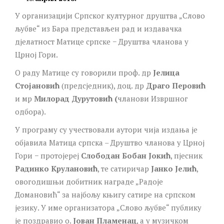
У организацији Српског културног друштва „Слово
љубве“ из Бара представљен рад и издавачка
дјелатност Матице српске − Друштва чланова у
Црној Гори.
О раду Матице су говорили проф. др
Јелица
Стојановић
(предсједник), доц. др
Драго Перовић
и мр
Милорад Дурутовић (
чланови Извршног
одбора).
У програму су учествовали аутори чија издања је
објавила Матица српска – Друштво чланова у Црној
Гори − протојереј
Слободан Бобан Јокић
, пјесник
Радинко Kрулановић
, те сатиричар
Јанко Јелић
,
овогодишњи добитник награде „Радоје
Домановић“ за најбољу књигу сатире на српском
језику. У име организатора „Слово љубве“ публику
је поздравио о.
Јован Пламенац
, а у музичком