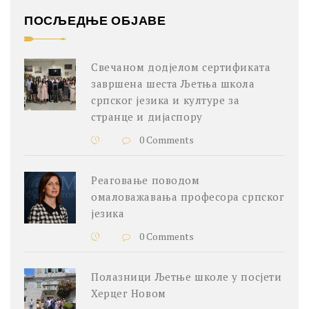
ПОСЉЕДЊЕ ОБЈАВЕ
Свечаном додјелом сертификата
завршена шеста Љетња школа
српског језика и културе за
странце и дијаспору
0 Comments
Реаговање поводом
омаловажавања професора српског
језика
0 Comments
Полазници Љетње школе у посјети
Херцег Новом