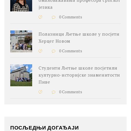
језика
0 Comments
Полазници Љетње школе у посјети
Херцег Новом
0 Comments
Студенти Љетње школе посјетили
културно-историјске знаменитости
Пиве
0 Comments
ПОСЉЕДЊИ ДОГАЂАЈИ