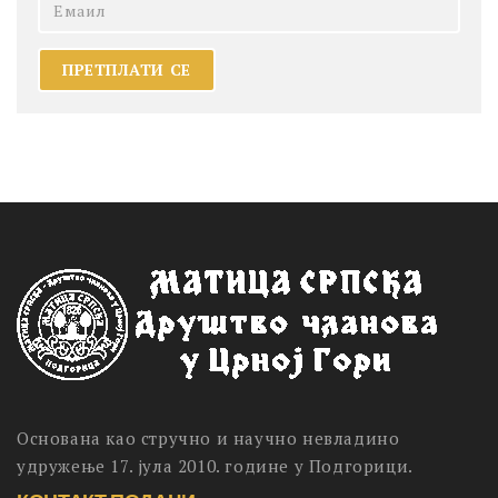
Основана као стручно и научно невладино
удружење 17. јула 2010. године у Подгорици.