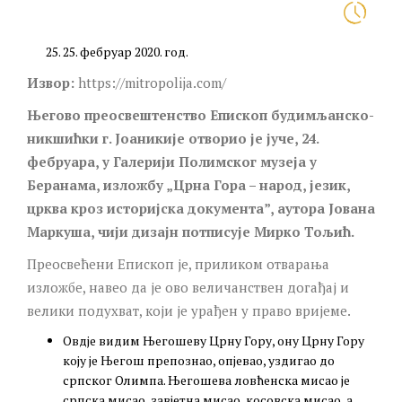
25. фебруар 2020. год.
Извор:
https://mitropolija.com/
Његово преосвештенство Епископ будимљанско-
никшићки г.
Јоаникије
отворио је јуче, 24.
фебруара, у Галерији Полимског музеја у
Беранама, изложбу „Црна Гора – народ, језик,
црква кроз историјска документа”, аутора
Јована
Маркуша
, чији дизајн потписује
Мирко Тољић
.
Преосвећени Епископ је, приликом отварања
изложбе, навео да је ово величанствен догађај и
велики подухват, који је урађен у право вријеме.
Овдје видим Његошеву Црну Гору, ону Црну Гору
коју је Његош препознао, опјевао, уздигао до
српског Олимпа. Његошева ловћенска мисао је
српска мисао, завјетна мисао, косовска мисао, а