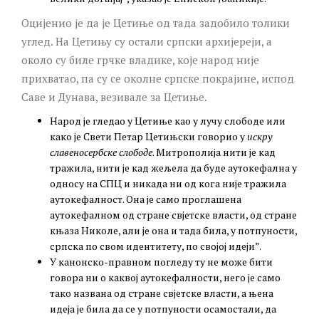
Оцијенио је да је Цетиње од тада задобило толики
углед. На Цетињу су остали српски архијереји, а
около су биле грчке владике, које народ није
прихватао, па су се околне српске покрајине, испод
Саве и Дунава, везивале за Цетиње.
Народ је гледао у Цетиње као у лучу слободе или
како је Свети Петар Цетињски говорио у
искру
славеносербске слободе
. Митрополија нити је кад
тражила, нити је кад жељела да буде аутокефална у
односу на СПЦ и никада ни од кога није тражила
аутокефалност. Она је само проглашена
аутокефалном од стране свјетске власти, од стране
књаза Николе, али је она и тада била, у потпуности,
српска по свом идентитету, по својој идеји”.
У канонско-правном погледу ту не може бити
говора ни о каквој аутокефалности, него је само
тако названа од стране свјетске власти, а њена
идеја је била да се у потпуности осамостали, да