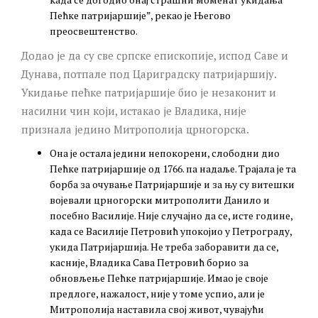
Пећке патријаршије”, рекао је Његово
преосвештенство.
Додао је да су све српске епископије, испод Саве и
Дунава, потпале под Цариградску патријаршију.
Укидање пећке патријаршије био је незаконит и
насилни чин који, истакао је Владика, није
признала једино Митрополија црногорска.
Она је остала једини непокорени, слободни дио
Пећке патријаршије од 1766. па надаље. Трајала је та
борба за очување Патријаршије и за њу су витешки
војевали црногорски митрополити Данило и
посебно Василије. Није случајно да се, исте године,
када се Василије Петровић упокојио у Петрограду,
укида Патријаршија. Не треба заборавити да се,
касније, Владика Сава Петровић борио за
обновљење Пећке патријаршије. Имао је своје
предлоге, нажалост, није у томе успио, али је
Митрополија наставила свој живот, чувајући