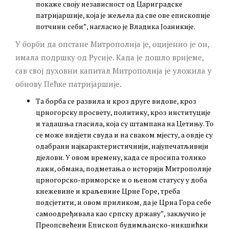
покаже своју независност од Цариградске
патријаршије, која је жељела да све ове епископије
потчини себи”, нагласио је Владика Јоаникије.
У борби да опстане Митрополија је, оцијенио је он,
имала подршку од Русије. Када је дошло вријеме,
сав свој духовни капитал Митрополија је уложила у
обнову Пећке патријаршије.
Та борба се развила и кроз друге видове, кроз
црногорску просвету, политику, кроз институције
и тадашња гласила, која су штампана на Цетињу. То
се може видјети свуда и на сваком мјесту, а овдје су
одабрани најкарактеристичнији, најупечатљивији
дјелови. У овом времену, када се просипа толико
лажи, обмана, подметања о историји Митрополије
црногорско-приморске и о њеном статусу у доба
кнежевине и краљевине Црне Горе, треба
подсјетити, и овом приликом, да је Црна Гора себе
самоодређивала као српску државу”, закључио је
Преопсвећени Епископ будимљанско-никшићки