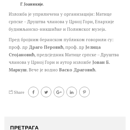
Г. Јоаникије.
Изложба је уприличена у организацији: Матице
српске – Друштва чланова у Црној Гори, Епархије
будимљанско-никшићке и Полимског музеја.
Пред бројним беранском публиком говорили су:
проф. др
Драго Перовић
, проф. др
Јелица
Стојановић
, предсједник Матице српске – Друштва
чланова у Црној Гори и аутор изложбе
Јован Б.
Маркуш
. Вече је водио
Вaско Драговић
.
Share
ПРЕТРАГА