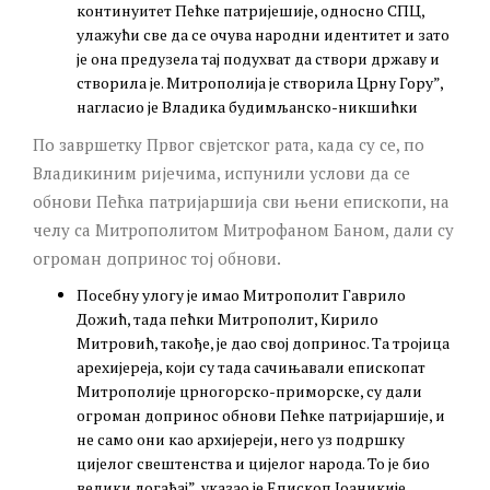
континуитет Пећке патријешије, односно СПЦ,
улажући све да се очува народни идентитет и зато
је она предузела тај подухват да створи државу и
створила је. Митрополија је створила Црну Гору”,
нагласио је Владика будимљанско-никшићки
По завршетку Првог свјетског рата, када су се, по
Владикиним ријечима, испунили услови да се
обнови Пећка патријаршија сви њени епископи, на
челу са Митрополитом Митрофаном Баном, дали су
огроман допринос тој обнови.
Посебну улогу је имао Митрополит Гаврило
Дожић, тада пећки Митрополит, Кирило
Митровић, такође, је дао свој допринос. Та тројица
арехијереја, који су тада сачињавали епископат
Митрополије црногорско-приморске, су дали
огроман допринос обнови Пећке патријаршије, и
не само они као архијереји, него уз подршку
цијелог свештенства и цијелог народа. То је био
велики догађај”, указао је Епископ Јоаникије.