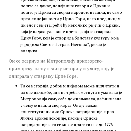
пошто се данас, понајвише говори о Цркви и
пошто је Црква са својим народом изашла, не само
пред лице јавности у Црној Гори, него пред лицем
цијелог свијета, рећи ћу неколико ријечи о Цркви,
која је надахнула наше претке, која је стварала
Црну Гору, која је створила блиставу културу, која
је родила Светог Петра и Његоша”, рекао је
владика.
Он се осврнуо на Митрополију црногорско-
приморску, њену велику историју и улогу, коју је
одиграла у стварању Црне Горе.
Та се историја, добрим дијелом може ишчитати и
из ове изложбе, али не треба сметнути с ума како је
Митрополија саму себе доживљавала, дефинисала,
у чему је нашла свој израз. Она је важан
конститутивни дио Српске патријаршије, прво
Жичке архиепископије, касније Српске
патријаршије и то се може пратити све до 1776.
када се догодио онај страшни моменат укидања