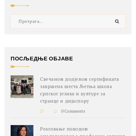
ПОСЉЕДЊЕ ОБЈАВЕ
Свечаном додјелом сертификата
завршена шеста Љетња школа
српског језика и културе за
странце и дијаспору
0 Comments
Реаговање поводом
омаловажавања професора српског