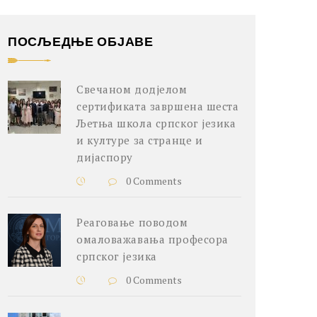
ПОСЉЕДЊЕ ОБЈАВЕ
Свечаном додјелом
сертификата завршена шеста
Љетња школа српског језика
и културе за странце и
дијаспору
0 Comments
Реаговање поводом
омаловажавања професора
српског језика
0 Comments