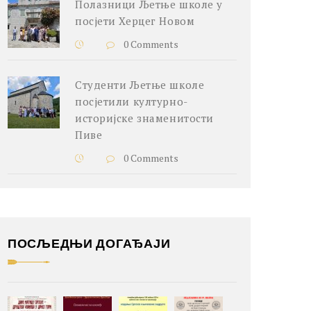
Полазници Љетње школе у
посјети Херцег Новом
0 Comments
Студенти Љетње школе
посјетили културно-
историјске знаменитости
Пиве
0 Comments
ПОСЉЕДЊИ ДОГАЂАЈИ