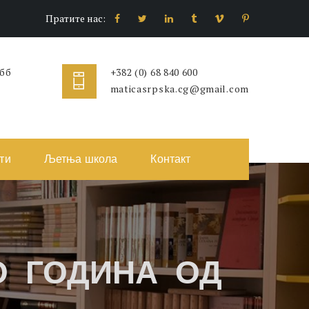
Пратите нас:
 бб
+382 (0) 68 840 600
maticasrpska.cg@gmail.com
ти
Љетња школа
Контакт
О ГОДИНА ОД