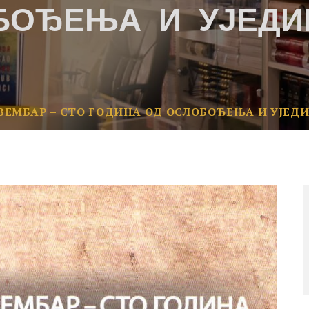
БОЂЕЊА И УЈЕД
ВЕМБАР – СТО ГОДИНА ОД ОСЛОБОЂЕЊА И УЈЕ