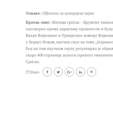
Ознаке
:
Одјељење за историјске науке
Кратак опис
: Матица српска – Друштво чланов
одговорно према укрштању прошлости и буду
Владе Војводине и Привредне коморе Војводине
у Херцег Новом, научни скуп на тему „Једанае
Рад на том научном скупу резултирао је обја
скоро 400 страница доноси прилоге еминентни
Српске.
Share