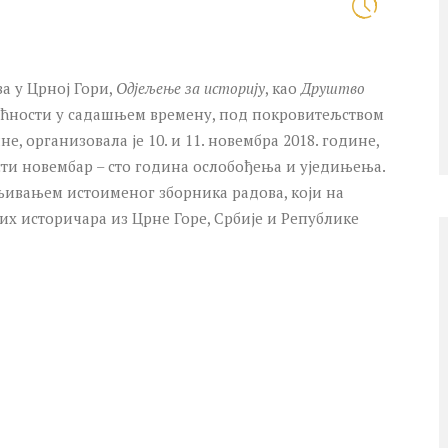
а у Црној Гори,
Одјељење за историју
, као
Друштво
ћности у садашњем времену, под покровитељством
, организовала је 10. и 11. новембра 2018. године,
сти новембар – сто година ослобођења и уједињења.
вљивањем истоименог зборника радова, који на
х историчара из Црне Горе, Србије и Републике