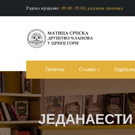
Радно вријеме:
09:00−19:00, радним данима
Почетна
О нама
Одјеље
ЈЕДАНАЕСТИ