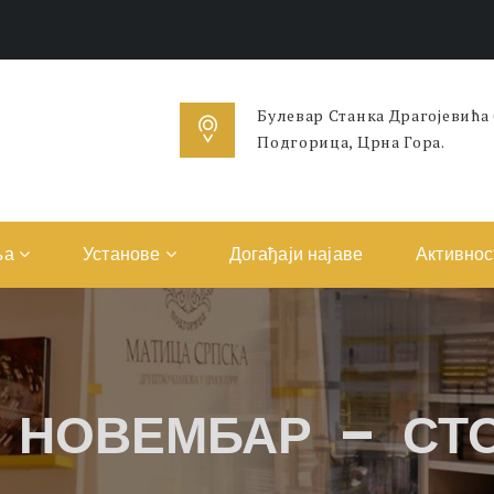
Булевар Станка Драгојевића
Подгорица, Црна Гора.
ња
Установе
Догађаји најаве
Активнос
 НОВЕМБАР – СТ