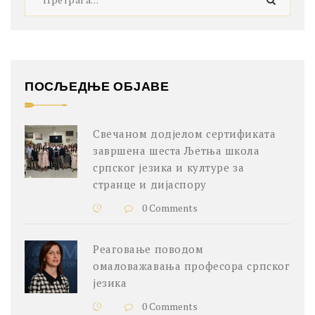
ПОСЉЕДЊЕ ОБЈАВЕ
Свечаном додјелом сертификата
завршена шеста Љетња школа
српског језика и културе за
странце и дијаспору
0 Comments
Реаговање поводом
омаловажавања професора српског
језика
0 Comments