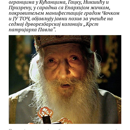
огранцима у Кућанцима, Гацку, Никшићу и
Призрену, у сарадњи са Епархијом жичком,
покровитељем манифестације градом Чачком
и ЈУ ТОЧ, објављују јавни позив за учешће на
седмој дрворезбарској колонији „Крст
патријарха Павла“.