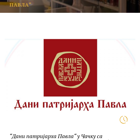
ПАВЛА“
“Дани патријарха Павла“ у Чачку са