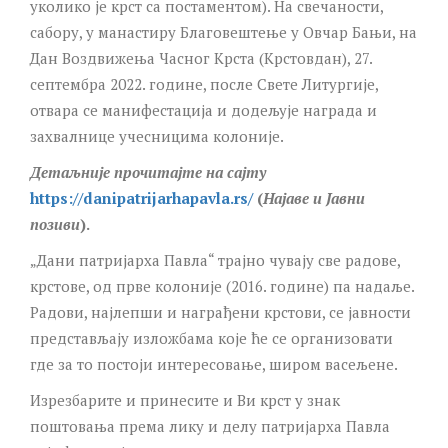
уколико је крст са постаментом). На свечаности,
сабору, у манастиру Благовештење у Овчар Бањи, на
Дан Воздвижења Часног Крста (Крстовдан), 27.
септембра 2022. године, после Свете Литургије,
отвара се манифестација и додељује награда и
захвалнице учесницима колоније.
Детаљније прочитајте на сајту
https://danipatrijarhapavla.rs/
(
Најаве и Јавни
позиви
).
„Дани патријарха Павла“ трајно чувају све радове,
крстове, од прве колоније (2016. године) па надаље.
Радови, најлепши и награђени крстови, се јавности
представљају изложбама које ће се организовати
где за то постоји интересовање, широм васељене.
Изрезбарите и принесите и Ви крст у знак
поштовања према лику и делу патријарха Павла