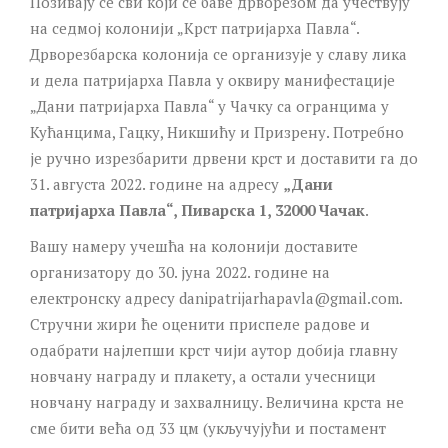
Позивају се сви који се баве дрворезом да учествују
на седмој колонији „Крст патријарха Павла“.
Дрворезбарска колонија се организује у славу лика
и дела патријарха Павла у оквиру манифестације
„Дани патријарха Павла“ у Чачку са огранцима у
Кућанцима, Гацку, Никшићу и Призрену. Потребно
је ручно изрезбарити дрвени крст и доставити га до
31. августа 2022. године на адресу
„Дани
патријарха Павла“, Пиварска 1, 32000 Чачак
.
Вашу намеру учешћа на колонији доставите
организатору до 30. јуна 2022. године на
електронску адресу
danipatrijarhapavla@gmail.com
.
Стручни жири ће оценити приспеле радове и
одабрати најлепши крст чији аутор добија главну
новчану награду и плакету, а остали учесници
новчану награду и захвалницу. Величина крста не
сме бити већа од 33 цм (укључујући и постамент