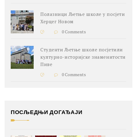
Полазници Љетње школе у посјети
Херцег Новом
0 Comments
Студенти Љетње школе посјетили
културно-историјске знаменитости
Пиве
0 Comments
ПОСЉЕДЊИ ДОГАЂАЈИ