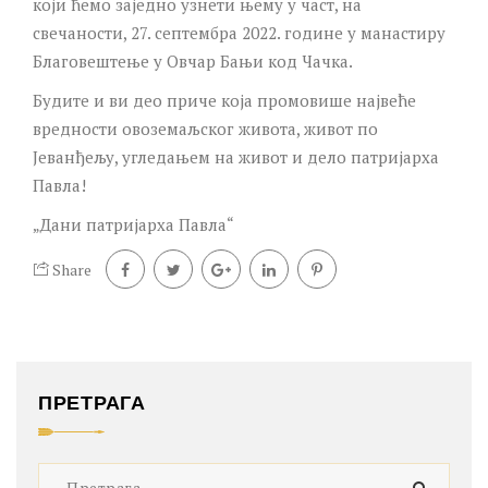
који ћемо заједно узнети њему у част, на
свечаности, 27. септембра 2022. године у манастиру
Благовештење у Овчар Бањи код Чачка.
Будите и ви део приче која промовише највеће
вредности овоземаљског живота, живот по
Јеванђељу, угледањем на живот и дело патријарха
Павла!
„Дани патријарха Павла“
Share
ПРЕТРАГА