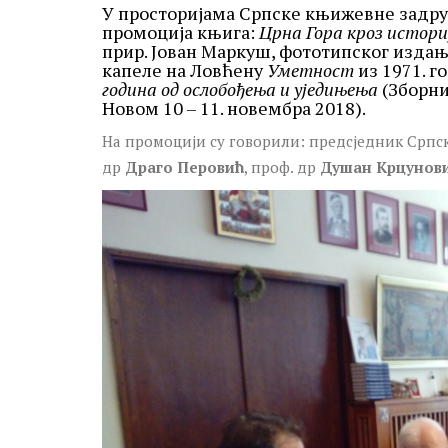
У просторијама Српске књижевне задруге 
промоција књига:
Црна Гора кроз историј
прир. Јован Маркуш, фототипског изда
капеле на Ловћену
Уметност
из 1971. г
година од ослобођења и уједињења
(Зборни
Новом 10 – 11. новембра 2018).
На промоцији су говорили: предсједник Српс
др
Драго Перовић
, проф. др
Душан Крцунов