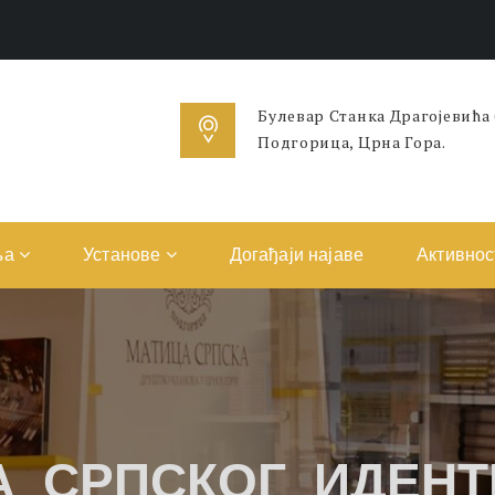
Булевар Станка Драгојевића
Подгорица, Црна Гора.
ња
Установе
Догађаји најаве
Активнос
А СРПСКОГ ИДЕНТ