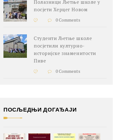
Полазници Љетње школе у
посјети Херцег Новом
0 Comments
Студенти Љетње школе
посјетили културно-
историјске знаменитости
Пиве
0 Comments
ПОСЉЕДЊИ ДОГАЂАЈИ