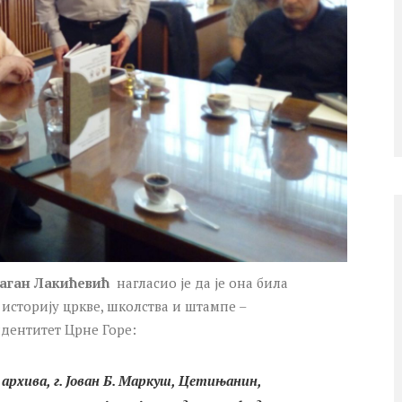
аган Лакићевић
нагласио је да је она била
 историју цркве, школства и штампе –
идентитет Црне Горе:
рхива, г. Јован Б. Маркуш, Цетињанин,