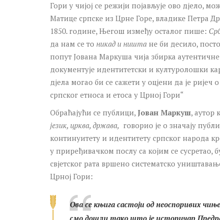
Гори у чијој се режији појављује ово дјело, 
Матице српске из Црне Горе, владике Петра Д
1850. године, Његош између осталог пише:
Срб
да нам се то
никад и ништа
не би десило, пост
попут Јована Маркуша чија збирка аутентичн
документује идентитетски и културолошки кар
дјела могао би се сажети у оцјени да је риј
српског етноса и етоса у Црној Гори“
Обраћајући се публици,
Јован Маркуш
, аутор
језик, црква, држава,
говорио је о значају публ
континуитету и идентитету српског народа кр
у приређивачком послу са којим се сусретао, 
свјетског рата вршено систематско уништавање
Црној Гори:
Ова се књига састоји од неоспоривих чињ
смо дошли тако што је историчар Предр