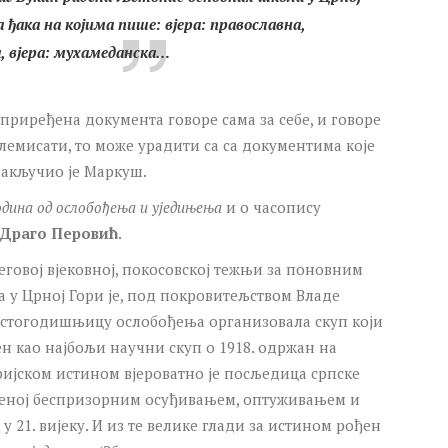
ђака на којима пише: вјера: православна,
, вјера: мухамеданска…
приређена документа говоре сама за себе, и говоре
олемисати, то може урадити са са документима које
закључио је Маркуш.
одина од ослобођења и уједињења
и о часопису
Драго Перовић
.
еговој вјековној, покосовској тежњи за поновним
 у Црној Гори је, под покровитељством Владе
 стогодишњицу ослобођења организовала скуп који
 као најбољи научни скуп о 1918. одржан на
ријском истином вјероватно је посљедица српске
женој беспризорним осуђивањем, оптуживањем и
 21. вијеку. И из те велике глади за истином рођен