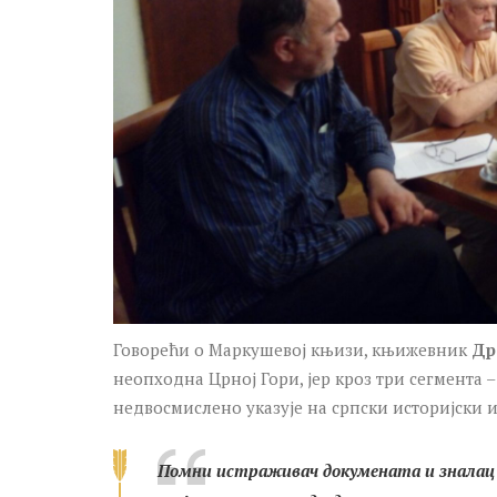
Говорећи о Маркушевој књизи, књижевник
Др
неопходна Црној Гори, јер кроз три сегмента –
недвосмислено указује на српски историјски 
Помни истраживач докумената и зналац а