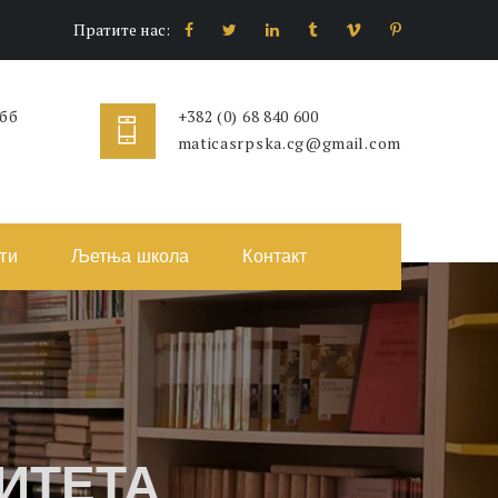
Пратите нас:
 бб
+382 (0) 68 840 600
maticasrpska.cg@gmail.com
ти
Љетња школа
Контакт
ИТЕТА