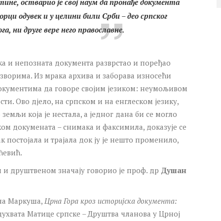
ине, остварио је свој наум да пронађе документа
горци одувек и у целини били Срби – део српског
га, ни друге вере него православне.
ка и непозната документа разврстао и поређао
ворима. Из мрака архива и заборава износећи
окументима да говоре својим језиком: неумољивом
и. Ово дјело, на српском и на енглеском језику,
земљи која је нестала, а једног дана би се могло
ком докумената – снимака и факсимила, доказује се
пак постојала и трајала док ју је нешто променило,
ћевић.
и друштвеном значају говорио је проф. др
Душан
ана Маркуша,
Црна Гора кроз историјска документа:
одухвата Матице српске – Друштва чланова у Црној