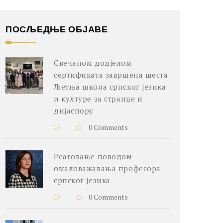
ПОСЉЕДЊЕ ОБЈАВЕ
Свечаном додјелом
сертификата завршена шеста
Љетња школа српског језика
и културе за странце и
дијаспору
0 Comments
Реаговање поводом
омаловажавања професора
српског језика
0 Comments