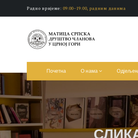
Радно вријеме:
09:00−19:00, радним данима
Почетна
О нама
Одјеље
СЛИК