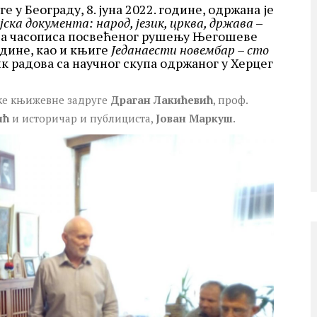
у Београду, 8. јуна 2022. године, одржана је
ска документа: народ, језик, црква, држава
–
ња часописа посвећеног рушењу Његошеве
одине, као и књиге
Једанаести новембар – сто
к радова са научног скупа одржаног у Херцег
ке књижевне задруге
Драган Лакићевић
, проф.
ић
и историчар и публициста,
Јован Маркуш
.