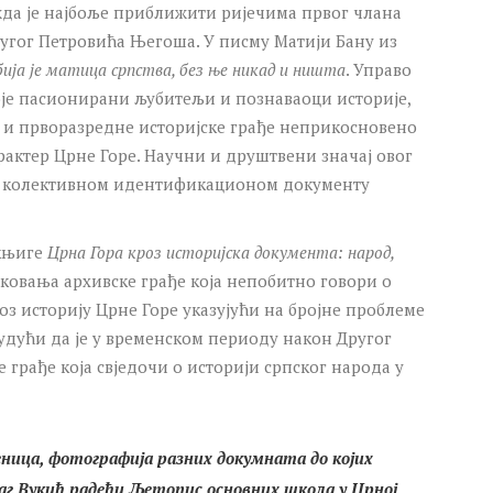
можда је најбоље приближити ријечима првог члана
ругог Петровића Његоша. У писму Матији Бану из
ија је матица српства, без ње никад и ништа
. Управо
оје пасионирани љубитељи и познаваоци историје,
е и прворазредне историјске грађе неприкосновено
актер Црне Горе. Научни и друштвени значај овог
еч о колективном идентификационом документу
 књиге
Црна Гора кроз историјска документа: народ,
иковања архивске грађе која непобитно говори о
оз историју Црне Горе указујући на бројне проблеме
будући да је у временском периоду након Другог
 грађе која свједочи о историји српског народа у
еница, фотографија разних докумната до којих
аг Вукић радећи
Љетопис основних школа у Црној