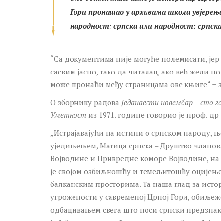
Гори
пронашао у архивама школа увјерења 
народност: српска или народност: српска
“Са документима није могуће полемисати, јер 
сасвим јасно, тако да читалац, ако већ жели п
може пронаћи међу страницама ове књиге“ ̶ 
О зборнику радова
Једанаести новембар – сто г
Уметност
из 1971. године говорио је проф. др
„Истрајавајући на истини о српском народу, њ
уједињењем, Матица српска – Друштво чланова
Војводине и Привредне коморе Војводине, на
је својом озбиљношћу и темељитошћу оцијењен
балканским просторима. Та наша глад за исто
угрожености у савременој Црној Гори, обиље
одбацивањем свега што носи српски предзнак у