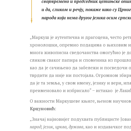
својевремено и председник цетињске општ
и да, сликом и речју, покаже како су Црно
народа који нема другог језика осим српско
„Маркуш је аутентична и драгоцена, често рет
хронолошки, опремио подацима о њиховим из
многа живописна сведочанства омогућио је д
сликом сваког папира и споменика из прошлост
као да је сачињено да забележи и посведочи о 
тврдити да није ни постојала. Огромном збир
да је та земља, у свом имену, језику и вери, и
преименовало и избрисало“ ̶ истакао је Лаки
O важности Маркушеве књиге, њеном научном 
Крцуновић
:
„Значај најновијег подухвата публицисте Јов
народ, језик, црква, држава
, као и издавачког п