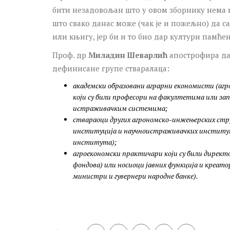
бити незадовољан што у овом зборнику нема н
што свако данас може (чак је и пожељно) да с
или књигу, јер би и то био дар култури памћењ
Проф. др
Миладин Шеварлић
апострофира да 
дефинисане групе стваралаца:
академски образовани аграрни економисти (агро
који су били професори на факултетима или за
истраживачким системима;
ствараоци других агрономско-инжењерских стру
институција и научноистраживачких институт
института);
агроекономски практичари који су били директ
фондова) или носиоци јавних функција и креато
министри и гувернери народне банке).