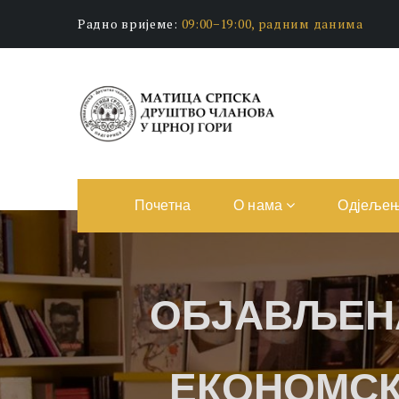
Радно вријеме:
09:00−19:00, радним данима
Почетна
О нама
Одјеље
ОБЈАВЉЕН
ЕКОНОМСК