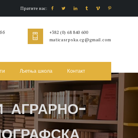
Пратите нас:
 бб
+382 (0) 68 840 600
maticasrpska.cg@gmail.com
ти
Љетња школа
Контакт
 АГРАРНО-
ИОГРАФСКА