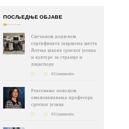
ПОСЉЕДЊЕ ОБЈАВЕ
Свечаном додјелом
сертификата завршена шеста
Љетња школа српског језика
и културе за странце и
дијаспору
0 Comments
Реаговање поводом
омаловажавања професора
српског језика
0 Comments