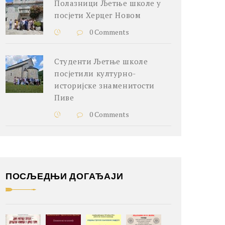
Полазници Љетње школе у
посјети Херцег Новом
0 Comments
Студенти Љетње школе
посјетили културно-
историјске знаменитости
Пиве
0 Comments
ПОСЉЕДЊИ ДОГАЂАЈИ