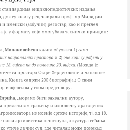
им стандардима енциклопедистичких издања.
ћ
, док су књигу рецензирали проф. др
Миладин
 и именски (азбучни) регистар, као и преглед
а је у формату који омогућава технички принцип:
а,
Милановићева
књига обухвата 1)
само
чких националних простора
и 2)
оне који су рођени у
е 18. вијека па до половине 20. вијека
. (Можда је
отиче са простора Старе Херцеговине и данашње
јина. Књига садржи 200 биографија.) О свим
 извјештава у свом предговору.
Мирића
, „морамо бити захвални аутору,
 на приљежном тражењу и изношењу драгоцених
оиноватора из новије српске историје, тј. од 18.
ер је наша архивистика непотпуна, а култура сећања
ико утичe лични суд, где читалац може понекад