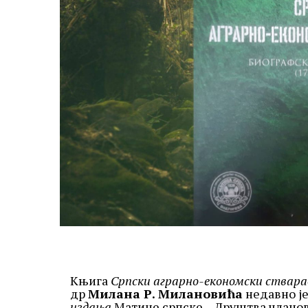
Књига
Српски аграрно-економски стварао
др
Милана Р. Милановића
недавно је
издања
Матице српске – Друштва чланова