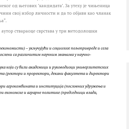
еког од његових ʼкандидатаʼ. За утеху је чињеница
ачини свој избор личности и да то објави као чланак
а“.
аутор ствараоце сврстава у три методолошки
економисти) – укључујући и социологе пољопривреде и села
послени са различитим научним звањима у научно-
ка који су били академици и руководиоци универзитетских
а (ректори и проректори, декани факултета и директори
ори агрокомбината и институција (пословних удружења и
ри економске и аграрне политике (председници влада,