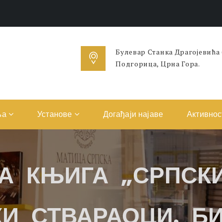
Булевар Станка Драгојевића
Подгорица, Црна Гора.
ња
Установе
Догађаји најаве
Активнос
А КЊИГА „СРПСКИ
И СТВАРАОЦИ. Б