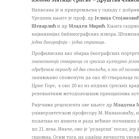
Написана је и припремљена у складу с добр
Уредник књиге је проф. др
Јелица Стојанови
Шеварлић
и др
Младен Мирић
. Књига садржи
најважнијих библиографских извора. Штампан
једна биографија – једна страница
.
Профилисана као збирка биографских портрет
знаменитије ствараоце са српских културно-јези
одређеном периоду од два стољећа, и то од половин
занимљиво споменути да око 40 стваралаца п
Црне Горе, а око 20 из из апдних српских кра
релевантним методолошким принципима аутор
Ријечима рецензента ове књиге др
Младена 
универзитетском професору М. Милановићу,
података из живота и рада већине почивших агр
до 21. века. Иначе, ово је ʼрударскиʼ посао, ј
скромна. Осим тога, на одабир личности увел