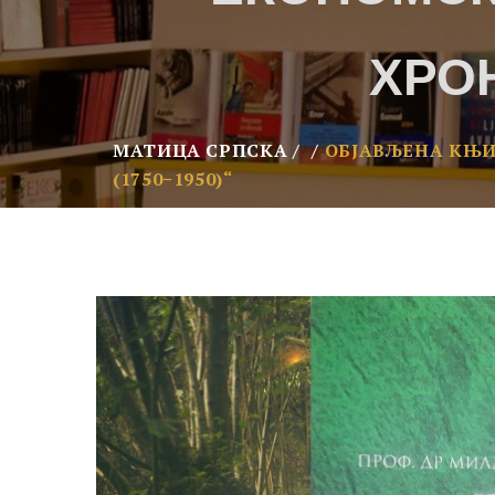
ХРОН
МАТИЦА СРПСКА
ОБЈАВЉЕНА КЊИ
(1750−1950)“