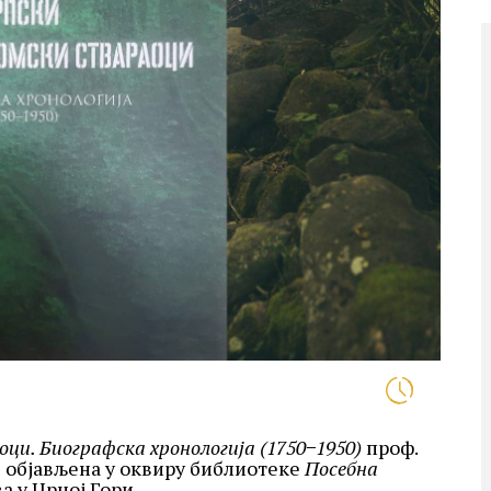
ци. Биографска хронологија (1750−1950)
проф.
 објављена у оквиру библиотеке
Посебна
 у Црној Гори.