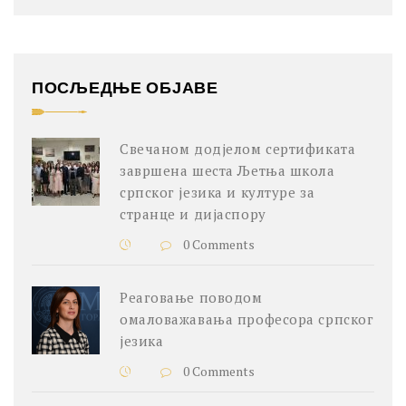
ПОСЉЕДЊЕ ОБЈАВЕ
Свечаном додјелом сертификата
завршена шеста Љетња школа
српског језика и културе за
странце и дијаспору
0 Comments
Реаговање поводом
омаловажавања професора српског
језика
0 Comments