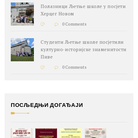
Полазници Љетње школе у посјети
Херцег Новом
0 Comments
Студенти Љетње школе посјетили
културно-историјске знаменитости
Пиве
0 Comments
ПОСЉЕДЊИ ДОГАЂАЈИ