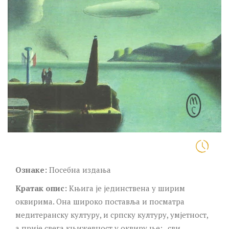
Ознаке:
Посебна издања
Кратак опис:
Kњига је јединствена у ширим
оквирима. Она широко поставља и посматра
медитеранску културу, и српску културу, умјетност,
а прије свега књижевност у оквиру ње: „сви