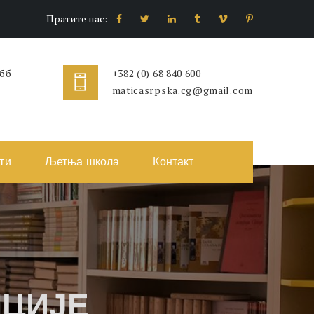
Пратите нас:
 бб
+382 (0) 68 840 600
maticasrpska.cg@gmail.com
ти
Љетња школа
Контакт
ЦИЈЕ