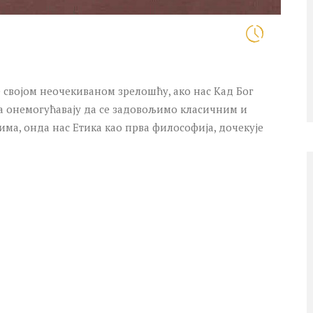
 својом неочекиваном зрелошћу, ако нас Kад Бог
а онемогућавају да се задовољимо класичним и
, онда нас Етика као прва философија, дочекује