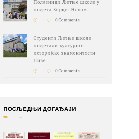
Полазници Љетње школе у
посјети Херцег Новом
0 Comments
Студенти Љетње школе
посјетили културно-
историјске знаменитости
Пиве
0 Comments
ПОСЉЕДЊИ ДОГАЂАЈИ