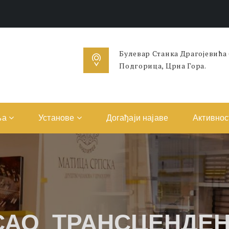
Булевар Станка Драгојевића
Подгорица, Црна Гора.
ња
Установе
Догађаји најаве
Активнос
САО ТРАНСЦЕНДЕН