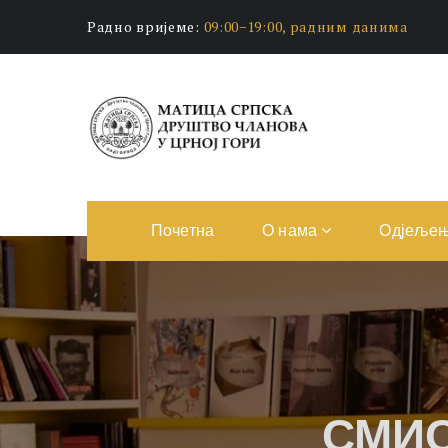
Радно вријеме:
09:00−19:00, радним данима
Почетна
О нама
Одјеље
СМИ