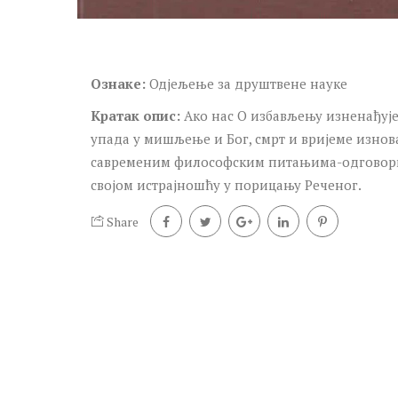
Ознаке:
Одјељење за друштвене науке
Кратак опис:
Ако нас О избављењу изненађује
упада у мишљење и Бог, смрт и вријеме изнов
савременим философским питањима-одговорима
својом истрајношћу у порицању Реченог.
Share