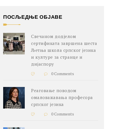
ПОСЉЕДЊЕ ОБЈАВЕ
Свечаном додјелом
сертификата завршена шеста
Љетња школа српског језика
и културе за странце и
дијаспору
0 Comments
Реаговање поводом
омаловажавања професора
српског језика
0 Comments