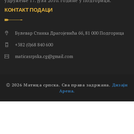
удружење 17. јула 2010. године у Подгорици.
КОНТАКТ ПОДАЦИ
Булевар Станка Драгојевића бб, 81 000 Подгорица
+382 (0)68 840 600
maticasrpska.cg@gmail.com
2026 Матица српска. Сва права задржана.
Дизајн
Арена.