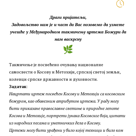
Драги пријатељи,
Задовољство нам је и част да Вас позовемо да узмете
учешће у Међународном такмичењу цртежа Божури да
нам васкрсну
Такмичење је посвећено очувању националне
самосвести о Косову и Метохији, српској светој земљи,
колевци српске државности и духовности.
Задатак
:
Нацртати цртеж посвећен Косову и Метохији са косовским
божуром, као обавезним атрибутом цртежа. У раду могу
бити приказане православне светиње и природне лепоте
Косова и Метохије, портрети јунака Косовског боја, цитати
из народних песама и уметничких дела о Косову.
Цртежи могу бити урађени у било којој техници и било ком