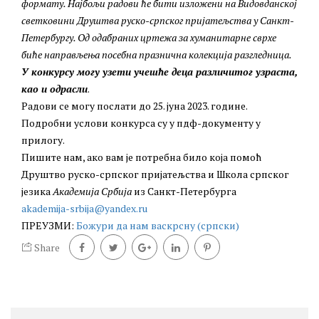
формату. Најбољи радови ће бити изложени на Видовданској
светковини Друштва руско-српског пријатељства у Санкт-
Петербургу. Од одабраних цртежа за хуманитарне сврхе
биће направљења посебна празнична колекција разгледница.
У конкурсу могу узети учешће деца различитог узраста,
као и одрасли
.
Радови се могу послати до 25. јуна 2023. године.
Подробни услови конкурса су у пдф-документу у
прилогу.
Пишите нам, ако вам је потребна било која помоћ
Друштво руско-српског пријатељства и Школа српског
језика
Академија Србија
из Санкт-Петербурга
akademija-srbija@yandex.ru
ПРЕУЗМИ:
Божури да нам васкрсну (српски)
Share