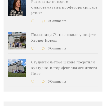
Реаговање поводом
омаловажавања професора српског
језика
0 Comments
Полазници Љетње школе у посјети
Херцег Новом
0 Comments
Студенти Љетње школе посјетили
културно-историјске знаменитости
Пиве
0 Comments