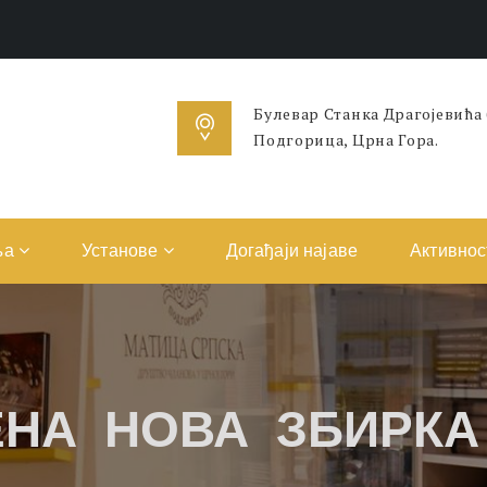
Булевар Станка Драгојевића
Подгорица, Црна Гора.
ња
Установе
Догађаји најаве
Активнос
НА НОВА ЗБИРКА