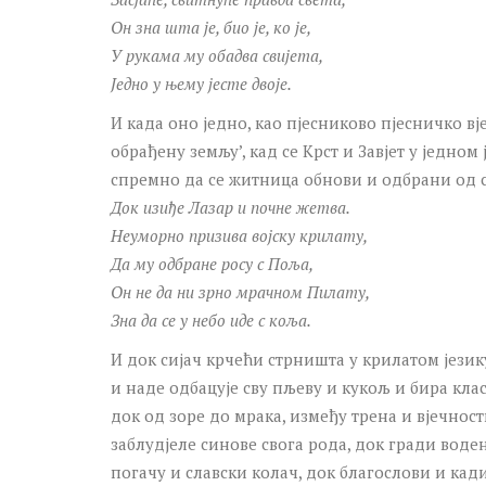
Он зна шта је, био је, ко је,
У рукама му обадва свијета,
Једно у њему јесте двоје.
И када оно једно, као пјесниково пјесничко в
обрађену земљу’, кад се Крст и Завјет у једном
спремно да се житница обнови и одбрани од 
Док изиђе Лазар и почне жетва.
Неуморно призива војску крилату,
Да му одбране росу с Поља,
Он не да ни зрно мрачном Пилату,
Зна да се у небо иде с коља.
И док сијач крчећи стрништа у крилатом језик
и наде одбацује сву пљеву и кукољ и бира клас
док од зоре до мрака, између трена и вјечнос
заблудјеле синове свога рода, док гради вод
погачу и славски колач, док благослови и кад