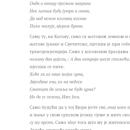
Онда и птицу пјесмом нахрани
Нек љепша буду јутра и снови,
Да над челом косовац косови
Поље милује, вјером брани.
Саму ту, на Косову, само са његовом земном и
његове јунаке и Светитеље, пјесник је при себи
трансценденцији. Само у косовским браздама 
пољану дан цијели, / А дан потраја шест стољећа
пјесник се пита:
Хоће ли из ових мојих зрна,
Звјездане очи, ко на небеси
Свитнут да земља не буде црна?
Но да се зелени, Иже Јеси.
Само будући да у тој Вјери јесте све,
онај што п
и жање у свом српском језику сјеме и жито св
су му прсти
. Само због тога што му је житонос
Засјаће, свитнуће правда света,