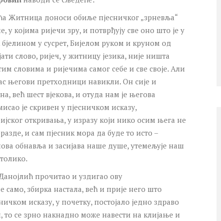
ића Житница доноси обиље пјесничког „зрневља“
, у којима ријечи зру, и потврђују све оно што је у
к бјелином у сусрет, Бијелом руком и круном од
јати слово, ријеч, у житницу језика, није ништа
тим словима и ријечима самог себе и све своје. Али
 нас његови претходници навикли. Он сије и
а, већ шест вјекова, и отуда нам је његова
мисао је скривен у пјесничком исказу,
ијског откривања, у изразу који нико осим њега не
разде, и сам пјесник мора да буде то исто –
знова обнавља и засијава наше душе, утемељује наш
столико.
 Данојлић прочитао и уздигао ову
е само, збирка настала, већ и прије него што
сничком исказу, у почетку, постојало једно здраво
ти, то се зрно накнадно може навести на клијање и