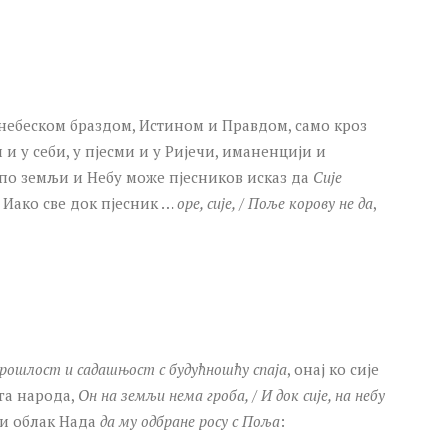
 небеском браздом, Истином и Правдом, само кроз
 и у себи, у пјесми и у Ријечи, иманенцији и
по земљи и Небу може пјесников исказ да
Сије
. Иако све док пјесник …
оре, сије, / Поље корову не да
,
рошлост и садашњост с будућношћу спаја
, онај ко сије
ога народа,
Он на земљи нема гроба, / И док сије, на небу
ни облак Нада
да му одбране росу с Поља
: