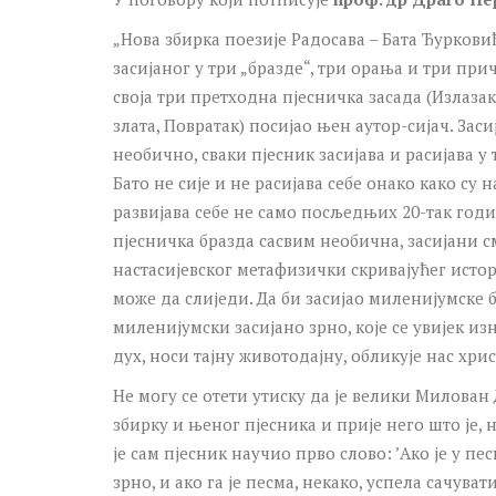
„Нова збирка поезије Радосава – Бата Ђурков
засијаног у три „бразде“, три орања и три приче
своја три претходна пјесничка засада (Излаза
злата, Повратак) посијао њен аутор-сијач. Заси
необично, сваки пјесник засијава и расијава у 
Бато не сије и не расијава себе онако како су
развијава себе не само посљедњих 20-так годин
пјесничка бразда сасвим необична, засијани с
настасијевског метафизички скривајућег истор
може да слиједи. Да би засијао миленијумске б
миленијумски засијано зрно, које се увијек и
дух, носи тајну животодајну, обликује нас хри
Не могу се отети утиску да је велики Милован
збирку и њеног пјесника и прије него што је, н
је сам пјесник научио прво слово: ’Ако је у пе
зрно, и ако га је песма, некако, успела сачува