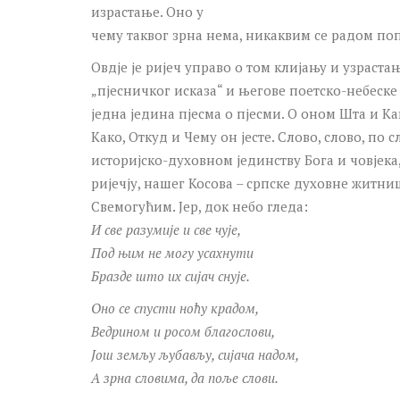
израстање. Оно у
чему таквог зрна нема, никаквим се радом поп
Овдје је ријеч управо о том клијању и узраста
„пјесничког исказа“ и његове поетско-небеске
једна једина пјесма о пјесми. О оном Шта и Ка
Како, Откуд и Чему он јесте. Слово, слово, по сл
историјско-духовном јединству Бога и човјека
ријечју, нашег Косова – српске духовне житни
Свемогућим. Јер, док небо гледа:
И све разумије и све чује,
Под њим не могу усахнути
Бразде што их сијач снује.
Оно се спусти ноћу крадом,
Ведрином и росом благослови,
Још земљу љубављу, сијача надом,
А зрна словима, да поље слови.