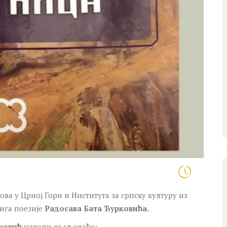
ва у Црној Гори и Института за српску културу из
ига поезије
Радосава Бата Ђурковића.
еровић
наводи се сљедеће: