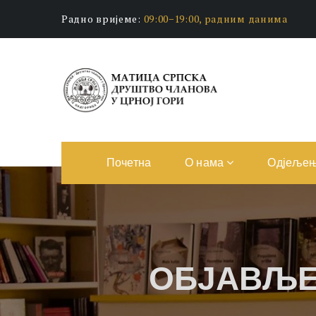
Радно вријеме:
09:00−19:00, радним данима
Почетна
О нама
Одјеље
ОБЈАВЉЕ