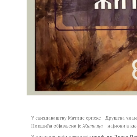
У саиздаваштву Матице српске – Друштва члано
Никшића објављена је
Житница
– најновија књ
У поговору који потписује
проф. др Драго П