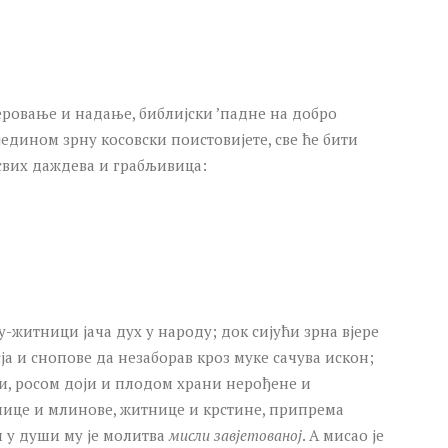
јеровање и надање, библијски ’падне на добро
 једином зрну косовски поистовијете, све ће бити
свих даждева и грабљивица:
у-житници јача дух у народу; док сијући зрна вјере
ја и снопове да незаборав кроз муке сачува искон;
ти, росом доји и плодом храни нерођене и
енице и млинове, житнице и крстине, припрема
и у души му је молитва
мисли завјетованој
. А мисао је