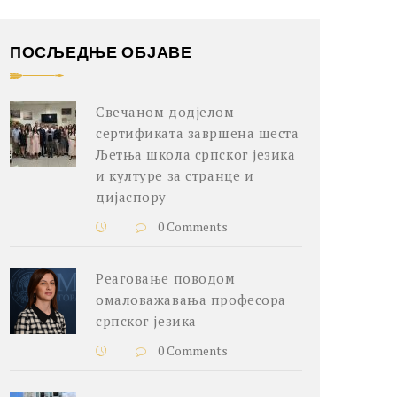
ПОСЉЕДЊЕ ОБЈАВЕ
Свечаном додјелом
сертификата завршена шеста
Љетња школа српског језика
и културе за странце и
дијаспору
0 Comments
Реаговање поводом
омаловажавања професора
српског језика
0 Comments