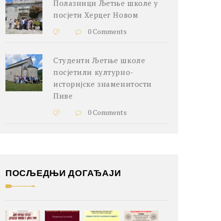
Полазници Љетње школе у
посјети Херцег Новом
0 Comments
Студенти Љетње школе
посјетили културно-
историјске знаменитости
Пиве
0 Comments
ПОСЉЕДЊИ ДОГАЂАЈИ