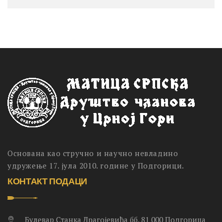
Основана као стручно и научно невладино
удружење 17. јула 2010. године у Подгорици.
КОНТАКТ ПОДАЦИ
Булевар Станка Драгојевића бб, 81 000 Подгорица