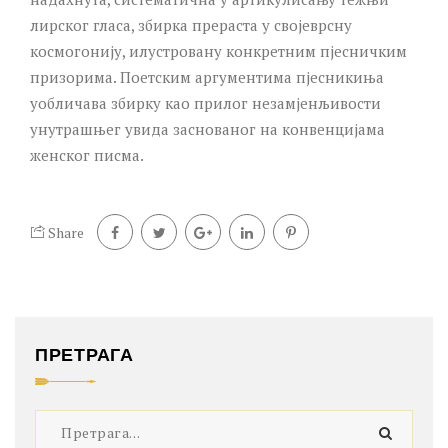
лирског гласа, збирка прераста у својеврсну
космогонију, илустровану конкретним пјесничким
призорима. Поетским аргументима пјесникиња
уобличава збирку као прилог незамјенљивости
унутрашњег увида заснованог на конвенцијама
женског писма.
Share
ПРЕТРАГА