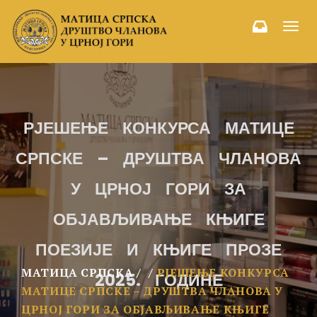
Toggl
navig
РЈЕШЕЊЕ КОНКУРСА МАТИЦЕ
СРПСКЕ – ДРУШТВА ЧЛАНОВА
У ЦРНОЈ ГОРИ ЗА
ОБЈАВЉИВАЊЕ КЊИГЕ
ПОЕЗИЈЕ И КЊИГЕ ПРОЗЕ
МАТИЦА СРПСКА
РЈЕШЕЊЕ КОНКУРСА
2025. ГОДИНЕ
МАТИЦЕ СРПСКЕ – ДРУШТВА ЧЛАНОВА У
ЦРНОЈ ГОРИ ЗА ОБЈАВЉИВАЊЕ КЊИГЕ