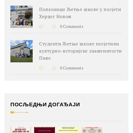
Полазници Љетње школе у посјети
Херцег Новом
0 Comments
Студенти Љетње школе посјетили
културно-историјске знаменитости
Пиве
0 Comments
ПОСЉЕДЊИ ДОГАЂАЈИ