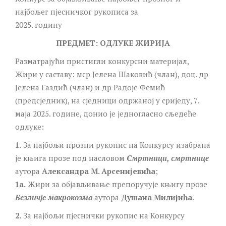
најбољег пјесничког рукописа за
2025. годину
ПРЕДМЕТ: ОДЛУКЕ ЖИРИЈА
Разматрајући пристигли конкурсни материјал,
Жири у саставу: мср Јелена Шаковић (члан), доц. др
Јелена Газдић (члан) и др Радоје Фемић
(предсједник), на сједници одржаној у сриједу, 7.
маја 2025. године, донио је једногласно сљедеће
одлуке:
1.
За најбољи прозни рукопис на Конкурсу изабрана
је књига прозе под насловом
Смртници, смртнице
аутора
Александра М. Арсенијевића
;
1а.
Жири за објављивање препоручује књигу прозе
Безличје макрокозма
аутора
Душана Милијића
.
2.
За најбољи пјеснички рукопис на Конкурсу