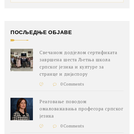
ПОСЉЕДЊЕ ОБЈАВЕ
Свечаном додјелом сертификата
завршена шеста Љетња школа
српског језика и културе за
странце и дијаспору
0 Comments
Реаговање поводом
омаловажавања професора српског
језика
0 Comments