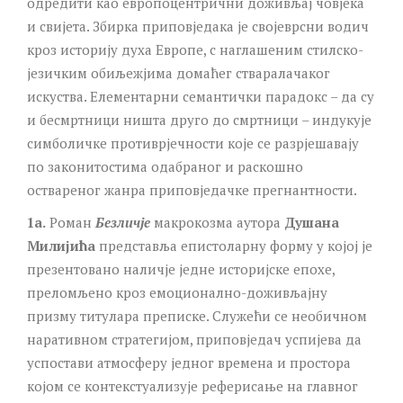
одредити као европоцентрични доживљај човјека
и свијета. Збирка приповједака је својеврсни водич
кроз историју духа Европе, с наглашеним стилско-
језичким обиљежјима домаћег стваралачаког
искуства. Елементарни семантички парадокс – да су
и бесмртници ништа друго до смртници – индукује
симболичке противрјечности које се разрјешавају
по законитостима одабраног и раскошно
оствареног жанра приповједачке прегнантности.
1а.
Роман
Безличје
макрокозма аутора
Душана
Милијића
представља епистоларну форму у којој је
презентовано наличје једне историјске епохе,
преломљено кроз емоционално-доживљајну
призму титулара преписке. Служећи се необичном
наративном стратегијом, приповједач успијева да
успостави атмосферу једног времена и простора
којом се контекстуализује реферисање на главног