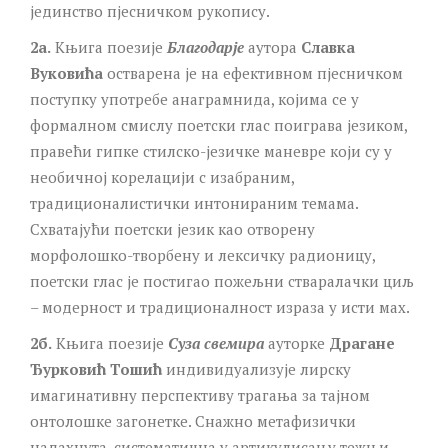
јединство пјесничком рукопису.
2а.
Књига поезије
Благодарје
аутора
Славка
Вуковића
остварена је на ефективном пјесничком
поступку употребе анаграмнида, којима се у
формалном смислу поетски глас поиграва језиком,
правећи гипке стилско-језичке маневре који су у
необичној корелацији с изабраним,
традиционалистички интонираним темама.
Схватајући поетски језик као отворену
морфолошко-творбену и лексичку радионицу,
поетски глас је постигао пожељни стваралачки циљ
– модерност и традиционалност израза у исти мах.
2б.
Књига поезије
Суза свемира
ауторке
Драгане
Ђурковић Тошић
индивидуализује лирску
имагинативну перспективу трагања за тајном
онтолошке загонетке. Снажно метафизички
надахнута, систематична у артикулисању тежњи