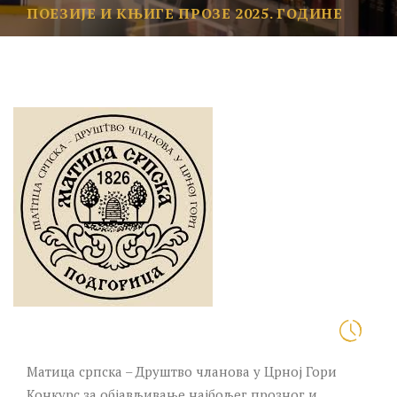
ПОЕЗИЈЕ И КЊИГЕ ПРОЗЕ 2025. ГОДИНЕ
Матица српска – Друштво чланова у Црној Гори
Конкурс за објављивање најбољег прозног и