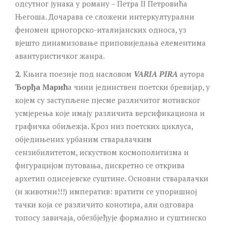
одсутног јунака у роману – Петра II Петровића
Његоша. Дочарава се сложени интеркултурални
феномен црногорско-италијанских односа, уз
вјешто динамизовање приповиједања елементима
авантуристичког жанра.
2.
Књига поезије под насловом
VARIA PIRA
аутора
Ђорђа Марић
а чини јединствен поетски бревијар, у
којем су заступљене пјесме различитог мотивског
усмјерења које имају различита версификациона и
графичка обиљежја. Кроз низ поетских циклуса,
обједињених урбаним стваралачким
сензибилитетом, искуством космополитизма и
фигурацијом путовања, дискретно се открива
архетип одисејевске суштине. Основни стваралачки
(и животни!!!) императив: вратити се упоришној
тачки која се различито конотира, али одговара
топосу завичаја, обезбјеђује формално и суштинско