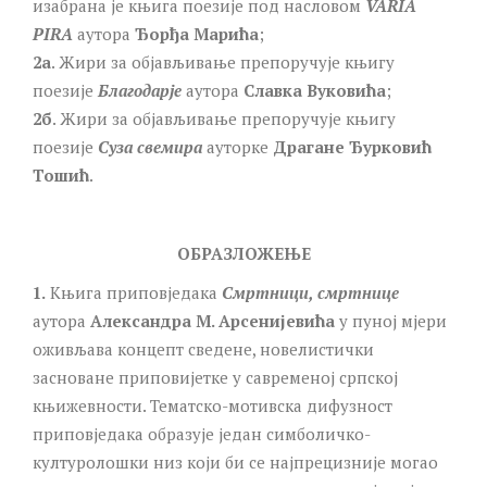
изабрана је књига поезије под насловом
VARIA
PIRA
аутора
Ђорђа Марића
;
2а
. Жири за објављивање препоручује књигу
поезије
Благодарје
аутора
Славка Вуковића
;
2б
. Жири за објављивање препоручује књигу
поезије
Суза свемира
ауторке
Драгане Ђурковић
Тошић
.
ОБРАЗЛОЖЕЊЕ
1.
Књига приповједака
Смртници, смртнице
аутора
Александра М. Арсенијевића
у пуној мјери
оживљава концепт сведене, новелистички
засноване приповијетке у савременој српској
књижевности. Тематско-мотивска дифузност
приповједака образује један симболичко-
културолошки низ који би се најпрецизније могао