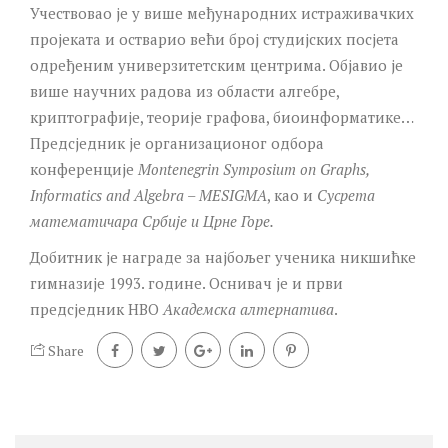
Учествовао је у више међународних истраживачких
пројеката и остварио већи број студијских посјета
одређеним универзитетским центрима. Објавио је
више научних радова из области алгебре,
криптографије, теорије графова, биоинформатике…
Предсједник је организационог одбора
конференције
Montenegrin Symposium on Graphs,
Informatics and Algebra
–
MESIGMA
, као и
Сусрета
математичара Србије и Црне Горе.
Добитник је награде за најбољег ученика никшићке
гимназије 1993. године. Оснивач је и први
предсједник НВО
Академска алтернатива
.
Share