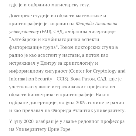
гдје је и одбранио магистарску тезу.
Докторске студије из области математике и
криптографије је завршио на
Флорида Атлантик
универзитету
(FAU), САД, одбраном дисертације
“Алгебарски и комбинаторички аспекти
факторизације група”. Током докторских студија
радио је као асистент у настави, а потом као
истраживач у Центру за криптологију и
информациону сигурност (
Center for Cryptology and
Information Security – CCIS
), Бока Ратон, САД, гдје је
учествовао у више истраживачких пројеката из
области биометрике и криптографије. Након
одбране дисертације, до јуна 2009. године је радио
и као предавач на Флорида Атлантик универзитету.
У јуну 2020. изабран је у звање редовног професора
на Универзитету Црне Горе.