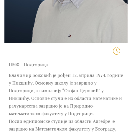
ПМФ – Подгорица
Владимир Божовић је рођен 12. априла 1974. године
у Никшићу. Основну школу је завршио у
Подгорици, а гимназију “Стојан Церовић” у
Никшићу. Основне студије из области математике и
рачунарсства завршио је на Природно-
математичком факултету у Подгорици.
Послиједипломске студије из области Алгебре је
завршио на Математичком факултету у Београду,