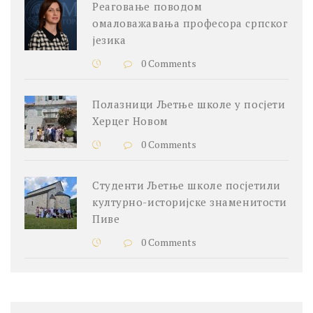
Реаговање поводом
омаловажавања професора српског
језика
0 Comments
Полазници Љетње школе у посјети
Херцег Новом
0 Comments
Студенти Љетње школе посјетили
културно-историјске знаменитости
Пиве
0 Comments