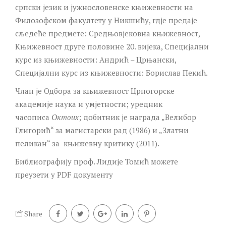
српски језик и јужнословенске књижевности на
Филозофском факултету у Никшићу, гдје предаје
сљедеће предмете: Средњовјековна књижевност,
Књижевност друге половине 20. вијека, Специјални
курс из књижевности: Андрић – Црњански,
Специјални курс из књижевности: Борислав Пекић.
Члан је Одбора за књижевност Црногорске
академије наука и умјетности; уредник
часописа
Октоих
; добитник је награда „Велибор
Глигорић“ за магистарски рад (1986) и „Златни
пеликан“ за књижевну критику (2011).
Библиографију проф. Лидије Томић можете
преузети у PDF документу
Share