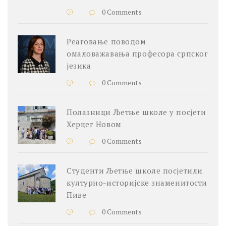
0 Comments
Реаговање поводом
омаловажавања професора српског
језика
0 Comments
Полазници Љетње школе у посјети
Херцег Новом
0 Comments
Студенти Љетње школе посјетили
културно-историјске знаменитости
Пиве
0 Comments