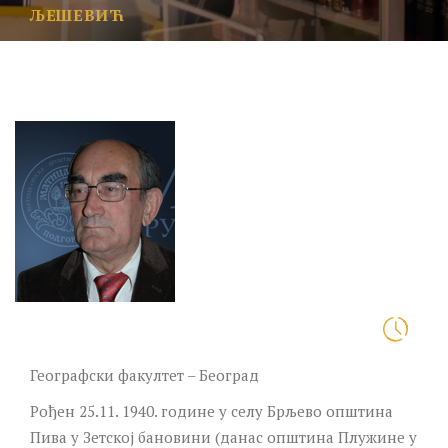
ЉЕШЕВИЋ
Географски факултет – Београд
Рођен 25.11. 1940. године у селу Брљево општина
Пива у Зетској бановини (данас општина Плужине у