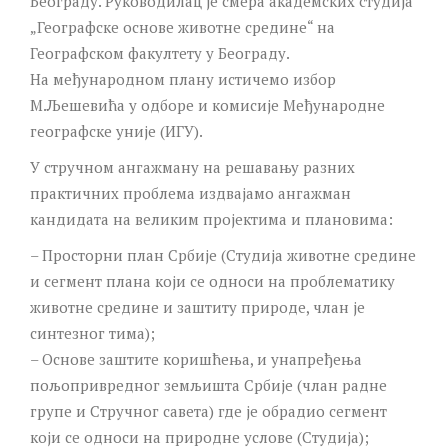
Београду. Руководилац је смера академских студија
„Географске основе животне средине“ на
Географском факултету у Београду.
На међународном плану истичемо избор
М.Љешевића у одборе и комисије Међународне
географске уније (ИГУ).
У стручном ангажману на решавању разних
практичних проблема издвајамо ангажман
кандидата на великим пројектима и плановима:
– Просторни план Србије (Студија животне средине
и сегмент плана који се односи на проблематику
животне средине и заштиту природе, члан је
синтезног тима);
– Основе заштите коришћења, и унапређења
пољопривредног земљишта Србије (члан радне
групе и Стручног савета) где је обрадио сегмент
који се односи на природне услове (Студија);