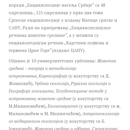
изради „Енциклопедије насеља Србије“ са 48
одредница., 125 одредница у прва два тома
Српеске енциклопедије у издању Матице српске и
САНУ, Ради на припремању „Енциклопедијског
речника животне средине“, а у штампи су
енциклопедијски речник „Карстник појмова и
термина Црне Горе“(издање ЦАНУ).
Објавио је 10 универзитетских уџбеника:
Животна
средина – теорија и методологија
истраживања
,
Картографија
(у коауторству са Д.
Живковић),
Урбана екологија
,
Рурална екологија и
Географија земљишта
,
Теледетекционе методе у
истраживању животне средине
(у коауторству са
М.Милановићем),
Екоменаџмент
(у коауторству са м.
Милановићем и М. Милинчићем),
Антропоекологија
са медицинском екологијом
(у коауторству са Б.
Јовановић),
Животна средина и одбрана
,
Структурна