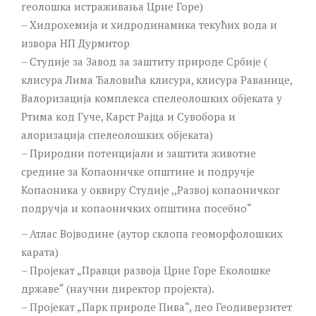
геолошка истраживања Црне Горе)
– Хидрохемија и хидродинамика текућих вода и
извора НП Дурмитор
– Студије за Завод за заштиту природе Србије (
клисура Лима Ђаловића клисура, клисура Раванице,
Валоризација комплекса спелеолошких објеката у
Ртима код Гуче, Карст Рајца и Сувобора и
алоризација спелеолошких објеката)
– Природни потенцијали и заштита животне
средине за Копаоничке општине и подручје
Копаоника у оквиру Студије ,,Развој копаоничког
подручја и копаоничких општина посебно“
– Атлас Војводине (аутор склопа геоморфолошких
карата)
– Пројекат „Правци развоја Црне Горе Еколошке
државе“ (научни директор пројекта).
– Пројекат „Парк природе Пива“, део Геодиверзитет