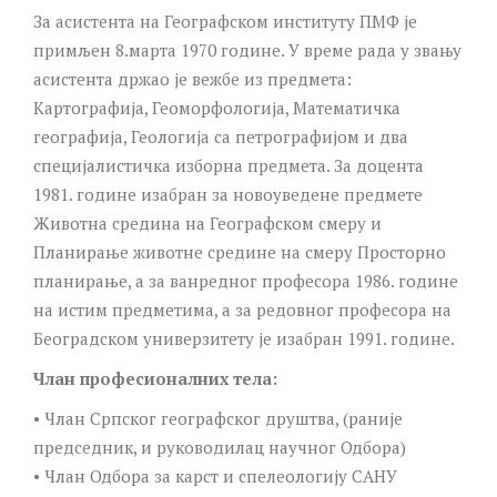
За асистента на Географском институту ПМФ је
примљен 8.марта 1970 године. У време рада у звању
асистента држао је вежбе из предмета:
Картографија, Геоморфологија, Математичка
географија, Геологија са петрографијом и два
специјалистичка изборна предмета. За доцента
1981. године изабран за новоуведене предмете
Животна средина на Географском смеру и
Планирање животне средине на смеру Просторно
планирање, а за ванредног професора 1986. године
на истим предметима, а за редовног професора на
Београдском универзитету је изабран 1991. године.
Члан професионалних тела:
• Члан Српског географског друштва, (раније
председник, и руководилац научног Одбора)
• Члан Одбора за карст и спелеологију САНУ