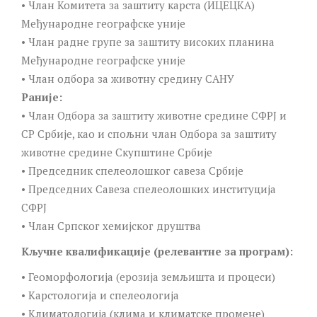
• Члан Комитета за заштиту карста (ИЦЕЦКА)
Међународне географске уније
• Члан радне групе за заштиту високих планина
Међународне географске уније
• Члан одбора за животну средину САНУ
Раније:
• Члан Одбора за заштиту животне средине СФРЈ и
СР Србије, као и спољни члан Одбора за заштиту
животне средине Скупштине Србије
• Председник спелеолошког савеза Србије
• Председних Савеза спелеолошких институција
СФРЈ
• Члан Српског хемијског друштва
Кључне квалификације (релевантне за програм):
• Геоморфологија (ерозија земљишта и процеси)
• Карстологија и спелеологија
• Климатологија (клима и климатске промене)