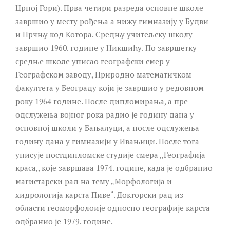
Црној Гори). Прва четири разреда основне школе
завршио у месту рођења а нижу гимназију у Будви
и Прчњу код Котора. Средњу учитељску школу
завршио 1960. године у Никшићу. По завршетку
средње школе уписао географски смер у
Географском заводу, Природно математичком
факултета у Београду који је завршио у редовном
року 1964 године. После дипломирања, а пре
одслужења војног рока радио је годину дана у
основној школи у Бањалуци, а после одслужења
годину дана у гимназији у Ивањици. После тога
уписује постдипломске студије смера ,,Географија
краса,, које завршава 1974. године, када је одбранио
магистарски рад на тему „Морфологија и
хидрологија карста Пиве“. Докторски рад из
области геоморфолоије односно географије карста
одбранио је 1979. године.