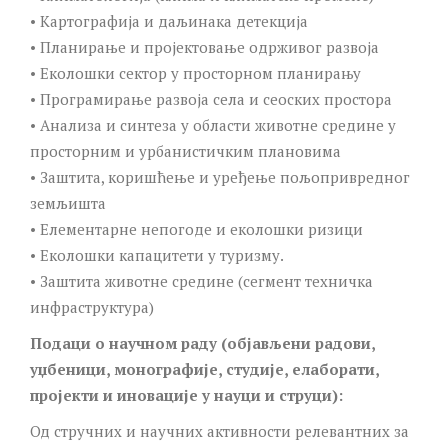
• Картографија и даљинака детекција
• Планирање и пројектовање одрживог развоја
• Еколошки сектор у просторном планирању
• Програмирање развоја села и сеоских простора
• Анализа и синтеза у области животне средине у
просторним и урбанистичким плановима
• Заштита, коришћење и уређење пољопривредног
земљишта
• Елементарне непогоде и еколошки ризици
• Еколошки капацитети у туризму.
• Заштита животне средине (сегмент техничка
инфраструктура)
Подаци о научном раду (објављени радови,
уџбеници, монографије, студије, елаборати,
пројекти и иновације у науци и струци):
Од стручних и научних активности релевантних за