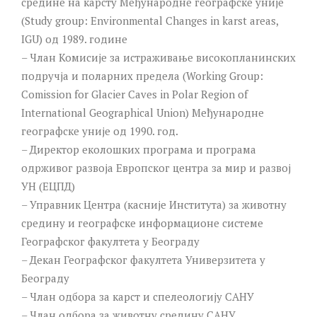
средине на карсту Међународне географске уније
(Study group: Environmental Changes in karst areas,
IGU) од 1989. године
– Члан Комисије за истраживање високопланинских
подручја и поларних предела (Working Group:
Comission for Glacier Caves in Polar Region of
International Geographical Union) Међународне
географске уније од 1990. год.
– Директор еколошких програма и програма
одрживог развоја Европског центра за мир и развој
УН (ЕЦПД)
– Управник Центра (касније Института) за животну
средину и географске информационе системе
Географског факултета у Београду
– Декан Географског факултета Универзитета у
Београду
– Члан одбора за карст и спелеологију САНУ
– Члан одбора за животну средину САНУ