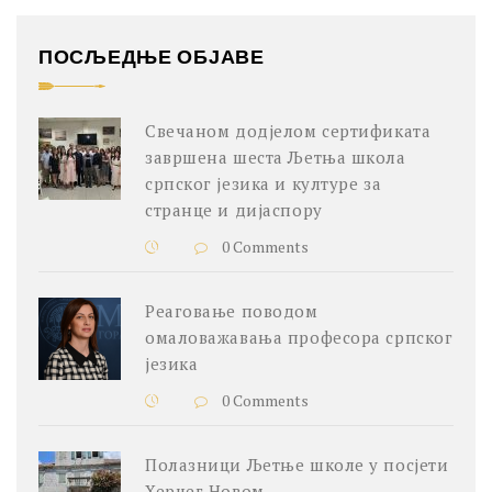
ПОСЉЕДЊЕ ОБЈАВЕ
Свечаном додјелом сертификата
завршена шеста Љетња школа
српског језика и културе за
странце и дијаспору
0 Comments
Реаговање поводом
омаловажавања професора српског
језика
0 Comments
Полазници Љетње школе у посјети
Херцег Новом