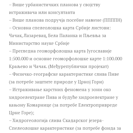
– Више урбанистичких планова у својству
истраживача или консултанта
– Више планова подручја посебне намене (ППППН)
– Основна спелеолошка карта Србије листови:
Чачак, Лазаревац, Бела Паланка и Пљевља за
Министарство науке Србије
– Прегледна геоморфолошка карта Југославије
1:500.000 и основне геоморфолошке карте 1:100.000
Краљево и Чачак. (Међурепублички пројекат)
– Физичко-географске карактеристике слива Пиве
(за потребе заштите природе у Црној Гори)
– Истраживање карстних феномена у зони око
хидроелектране Пива и будуће хидроелектране у
кањону Комарнице (за потребе Електропривреде
Црне Горе);
– Хидрогеологија слива Скадарског језера-
Спелеолошке карактеристике (за потребе фонда за