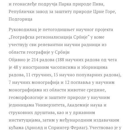
и геонаслеђе подручја Парка природе Пива,
Републички завод за заштиту природе Црне Горе,
Подгорица
Руководилац је петогодишњег научног пројекта
„Географска регионализација Србије“ у коме
учествују сви релевантни научни радници из
области географије у Србији
Објавио је 214 радова (188 научних радова од чега
је 48 у иностраним часописима и зборницима
радова, 11 стручних, 15 научно популарних радова),
7 научних монографија и 12 поглавља у научним
монографијама из области животне средине,
геоморфологије и заштите природе у научним
јединицама Универзитета, Академије наука и
струковних друштава, као и у државним
институцијама, затим у међународним издавачким
кућама (Арнолд и Спрингер Ферлаг). Учествовао је у