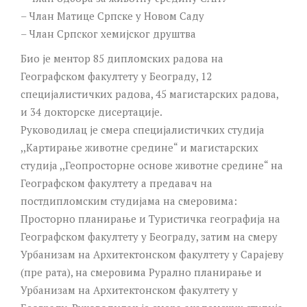
– Члан Матице Српске у Новом Саду
– Члан Српског хемијског друштва
Био је ментор 85 дипломских радова на
Географском факултету у Београду, 12
специјалистичких радова, 45 магистарских радова,
и 34 докторске дисертације.
Руководилац је смера специјалистичких студија
,,Картирање животне средине“ и магистарских
студија ,,Геопросторне основе животне средине“ на
Географском факултету а предавач на
постдипломским студијама на смеровима:
Просторно планирање и Туристичка географија на
Географском факултету у Београду, затим на смеру
Урбанизам на Архитектонском факултету у Сарајеву
(пре рата), на смеровима Рурално планирање и
Урбанизам на Архитектонском факултету у