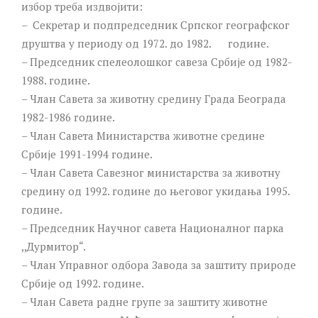
избор треба издвојити:
– Секретар и подпредседник Српског географског
друштва у периоду од 1972. до 1982. године.
– Председник спелеолошког савеза Србије од 1982-
1988. године.
– Члан Савета за животну средину Града Београда
1982-1986 године.
– Члан Савета Министарства животне средине
Србије 1991-1994 године.
– Члан Савета Савезног министарства за животну
средину од 1992. године до његовог укидања 1995.
године.
– Председник Научног савета Националног парка
,,Дурмитор“.
– Члан Управног одбора Завода за заштиту природе
Србије од 1992. године.
– Члан Савета радне групе за заштиту животне