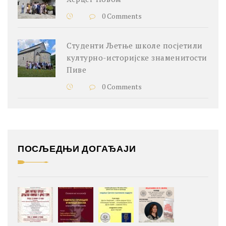
0 Comments
Студенти Љетње школе посјетили
културно-историјске знаменитости
Пиве
0 Comments
ПОСЉЕДЊИ ДОГАЂАЈИ