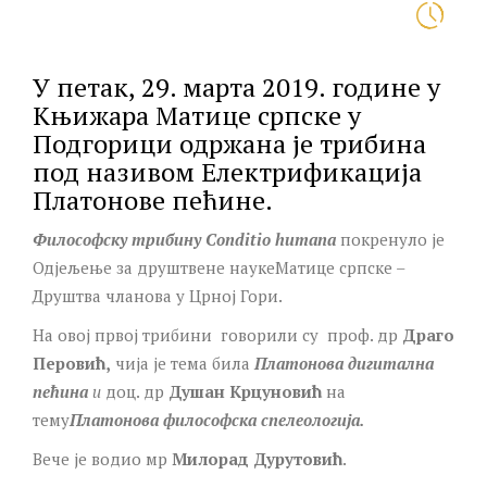
У петак, 29. марта 2019. године у
Књижара Матице српске у
Подгорици одржана је трибина
под називом Електрификација
Платонове пећине.
Философску трибину
Conditio
humana
покренуло је
Одјељење за друштвене наукеМатице српске –
Друштва чланова у Црној Гори.
На овој првој трибини говорили су проф. др
Драго
Перовић,
чија је тема била
Платонова дигитална
пећина
и
доц. др
Душан Крцуновић
на
тему
Платонова философска спелеологија.
Вече је водио мр
Милорад Дурутовић
.