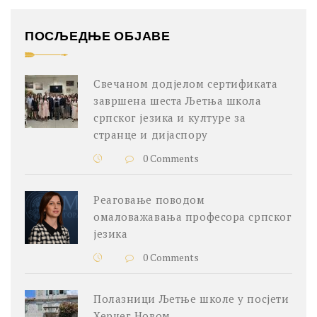
ПОСЉЕДЊЕ ОБЈАВЕ
Свечаном додјелом сертификата
завршена шеста Љетња школа
српског језика и културе за
странце и дијаспору
0 Comments
Реаговање поводом
омаловажавања професора српског
језика
0 Comments
Полазници Љетње школе у посјети
Херцег Новом