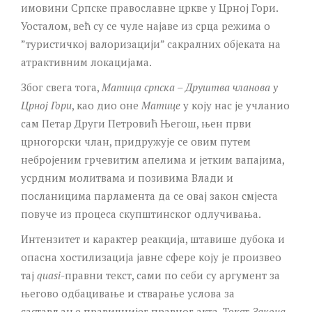
имовини Српске православне цркве у Црној Гори.
Уосталом, већ су се чуле најаве из срца режима о
”туристичкој валоризацији” сакралних објеката на
атрактивним локацијама.
Због свега тога,
Матица српска – Друштва чланова у
Црној Гори
, као дио оне
Матице
у коју нас је учланио
сам Петар Други Петровић Његош, њен први
црногорски члан, придружује се овим путем
небројеним грчевитим апелима и јетким вапајима,
усрдним молитвама и позивима Влади и
посланицима парламента да се овај закон смјеста
повуче из процеса скупштинског одлучивања.
Интензитет и карактер реакцијa, штавише дубока и
опасна хостилизација јавне сфере коју је произвео
тај
quasi
-правни текст, сами по себи су аргумент за
његово одбацивање и стварање услова за
састављање правичнијег правног акта. Текст
Закона