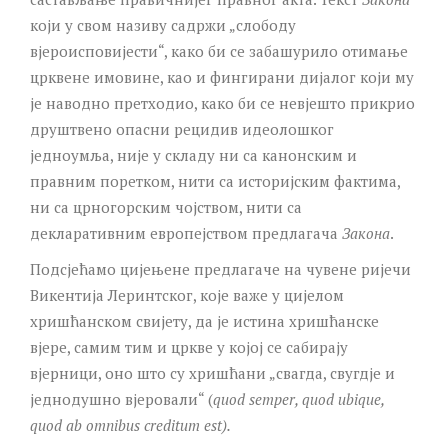
који у свом називу садржи „слободу
вјероисповијести“, како би се забашурило отимање
црквене имовине, као и фингирани дијалог који му
је наводно претходио, како би се невјешто прикрио
друштвено опасни рецидив идеолошког
једноумља, није у складу ни са канонским и
правним поретком, нити са историјским фактима,
ни са црногорским чојством, нити са
декларативним европејством предлагача
Закона
.
Подсјећамо цијењене предлагаче на чувене ријечи
Викентија Леринтског, које важе у цијелом
хришћанском свијету, да је истина хришћанске
вјере, самим тим и цркве у којој се сабирају
вјерници, оно што су хришћани „свагда, свугдје и
једнодушно вјеровали“ (
quod semper, quod ubique,
quod ab omnibus creditum est).