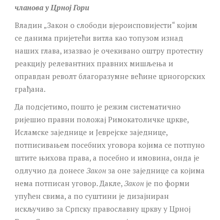
чланова у Црној Гори
Владин „Закон о слободи вјероисповијести“ којим
се данима пријетећи витла као топузом изнад
наших глава, изазвао је очекивано оштру протестну
реакцију релевантних правних мишљења и
оправдан револт благоразумне већине црногорских
грађана.
Да подсјетимо, пошто је режим систематично
ријешио правни положај Римокатоличке цркве,
Исламске заједнице и Јеврејске заједнице,
потписивањем посебних уговора којима се потпуно
штите њихова права, а посебно и имовина, онда је
одлучио да донесе
Закон
за оне заједнице са којима
нема потписан уговор. Дакле,
З
акон
је по форми
упућен свима, а по суштини је дизајниран
искључиво за Српску православну цркву у Црној