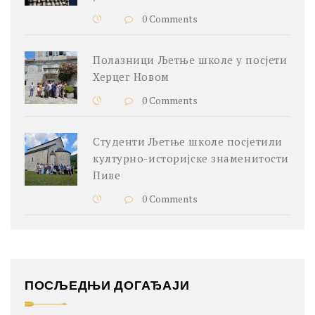
0 Comments
Полазници Љетње школе у посјети
Херцег Новом
0 Comments
Студенти Љетње школе посјетили
културно-историјске знаменитости
Пиве
0 Comments
ПОСЉЕДЊИ ДОГАЂАЈИ