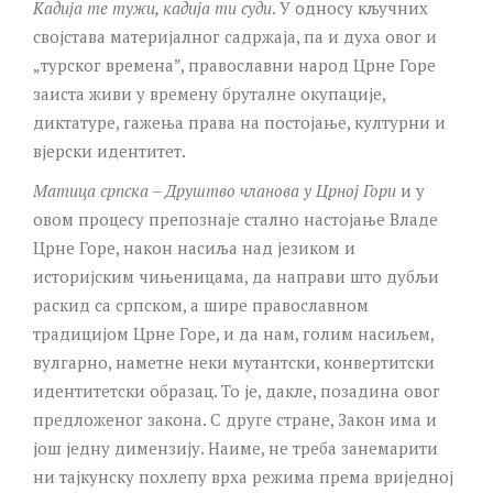
K
адија те тужи, кадија ти суди
. У односу кључних
својстава материјалног садржаја, па и духа овог и
„турског времена”, православни народ Црне Горе
заиста живи у времену бруталне окупације,
диктатуре, гажења права на постојање, културни и
вјерски идентитет.
Матица српска –
Друштво чланова у Црној Гори
и у
овом процесу препознаје стално настојање Владе
Црне Горе, након насиља над језиком и
историјским чињеницама, да направи што дубљи
раскид са српском, а шире православном
традицијом Црне Горе, и да нам, голим насиљем,
вулгарно, наметне неки мутантски, конвертитски
идентитетски образац. То је, дакле, позадина овог
предложеног закона. С друге стране, Закон има и
још једну димензију. Наиме, не треба занемарити
ни тајкунску похлепу врха режима према вриједној