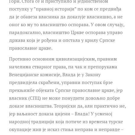
Гори. Стога се и приступило и јединственом
поступку у ”правној историји” по ком се предвиђа
да је обавеза власника да доказује власнишво, а не
оног ко му то власништво оспорава. У овом случају,
парадоксално, власништво Цркве оспорава управо
држава која је рођена и опстала у крилу Српске
православне цркве.
Противно основним цивилизацијским, правним
начелима стварног права, па чак и препорукама
Венецијанске комисије, Влада је у Закону
предвидјела скраћени, управни поступак брзе
прекњижбе објеката Српске православне цркве, јер
власник (СПЦ) не може понудити довољно добре
доказе власништва. Теоријски да, али практично не,
јер ваљаност доказа цијени – Влада! У усменој
народној традицији која потиче из времена турске
окупације жив је исказ стања неправа и неправде –