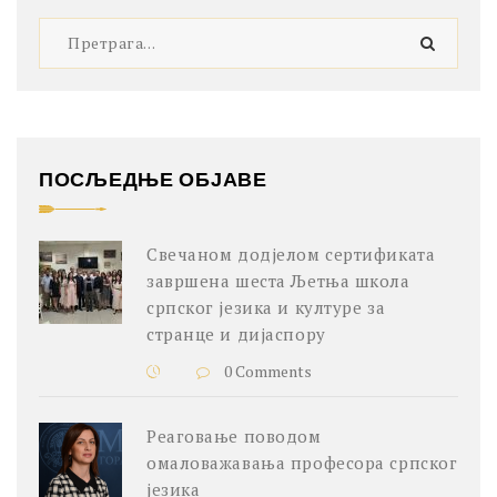
ПОСЉЕДЊЕ ОБЈАВЕ
Свечаном додјелом сертификата
завршена шеста Љетња школа
српског језика и културе за
странце и дијаспору
0 Comments
Реаговање поводом
омаловажавања професора српског
језика