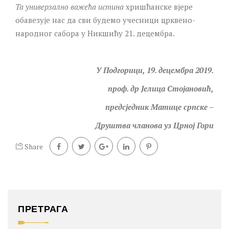
Та универзално важећа истина
хришћанске вјере
обавезује нас да сви будемо учесници црквено-
народног сабора у Никшићу 21. децембра.
У Подгорици, 19. децембра 2019.
проф. др Јелица Стојановић,
предсједник Матице српске –
Друштва чланова уз Црној Гори
Share
ПРЕТРАГА