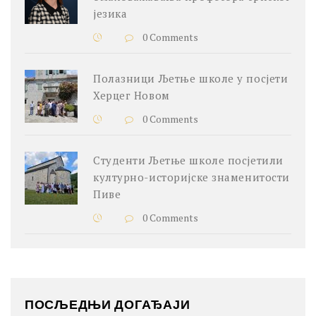
језика
0 Comments
Полазници Љетње школе у посјети
Херцег Новом
0 Comments
Студенти Љетње школе посјетили
културно-историјске знаменитости
Пиве
0 Comments
ПОСЉЕДЊИ ДОГАЂАЈИ