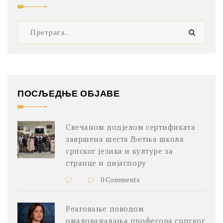
ПОСЉЕДЊЕ ОБЈАВЕ
Свечаном додјелом сертификата
завршена шеста Љетња школа
српског језика и културе за
странце и дијаспору
0 Comments
Реаговање поводом
омаловажавања професора српског