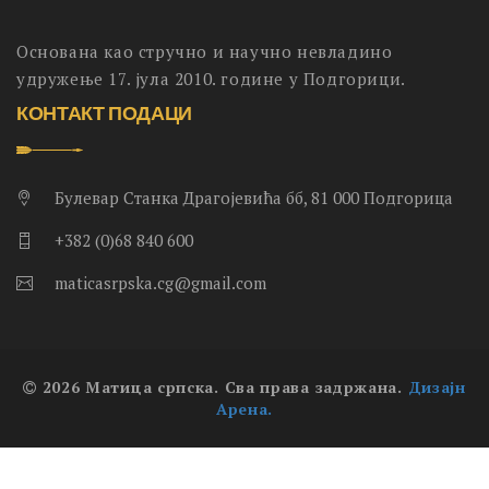
Основана као стручно и научно невладино
удружење 17. јула 2010. године у Подгорици.
КОНТАКТ ПОДАЦИ
Булевар Станка Драгојевића бб, 81 000 Подгорица
+382 (0)68 840 600
maticasrpska.cg@gmail.com
2026 Матица српска. Сва права задржана.
Дизајн
Арена.