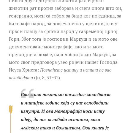
ништа друго до један животни рад и један
животни рат против заборава и свега онога што он,
генерално, носи са собом за било ког појединца, за
било који народ, за човјечанство у цјелини, али у
првом плану за српски народ у савременој Црној
Гори. Због тога је господин Маркуш и за мото ове
документоване монографије, као и за мото
претходне изложбе, наш добри Јован Маркуш, за
мото свог предговора узео ријечи нашег Господа
Исуса Христа:
Познаћете истину и истина ће вас
ослободити
(Јн, 8, 31−32).
Сви живо памтимо посљедње молебанске
и литијске године који су нас ослободили
изнутра. И ова монографија носи исту
идеју, да нас ослободи истином, како
људском тако и божанском. Ова књига је