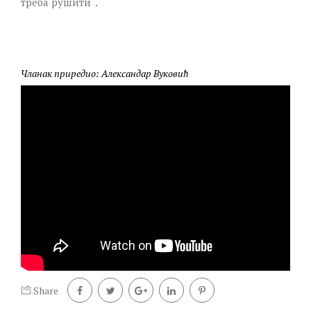
треба рушити“.
Чланак приредио: Александар Вуковић
Share