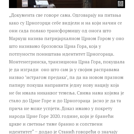
„Документа све говоре сама. Одговарају на питања
како су Црногорци себе видјели и на који начин се
они сада полако трансформишу од онога што
Маркуш назива патријархалном Црном Гором у оно
што називамо брозовска Црна Гора, која у
потпуности поништава идентитет Црногораца.
Монтенегринска, транзициона Црна Гора, покушала
је да изгради оно што сам ја у својим расправама
назвао ʼистрагом предакаʼ, па да на новом празном
папиру покуша направити једну нову нацију која
не би имала никаквог темеља. Свима нама којима је
стало до Црне Горе и до Црногораца јасно је да та
прича не може успјети. Доказ имамо у покрету
народа Црне Горе 2020. године, који је бранећи
цркве и светиње тиме бранио и сопствени
идентитет“ ̶ додао је Станић говорећи о значају