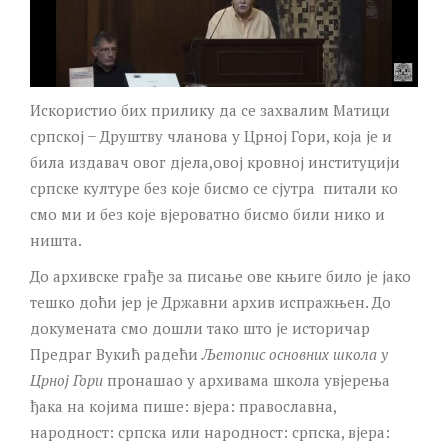
Искористио бих прилику да се захвалим Матици
српској ̶ Друштву чланова у Црној Гори, која је и
била издавач овог дјела,овој кровној институцији
српске културе без које бисмо се сјутра питали ко
смо ми и без које вјероватно бисмо били нико и
ништа.
До архивске грађе за писање ове књиге било је јако
тешко доћи јер је Државни архив испражњен. До
докумената смо дошли тако што је историчар
Предраг Вукић радећи
Љетопис основних школа у
Црној Гори
пронашао у архивама школа увјерења
ђака на којима пише: вјера: православна,
народност: српска или народност: српска, вјера: