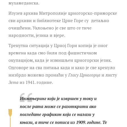
мухамеданска.
Изузев архива Митрополије црногорско-приморске
сви архиви и библиотеке Црне Горе су детаљно
oчишћени. Уклоњено је све што се тиче
народности, језикa и вјерe.
Тренутна ситуација у Црној Гори копија је оног
времена када смо били под фашистичком
окупацијом, када је измишљен црногорски језик.
Одговоре на сва питања када и како је све кренуло
низбрдо можемо пронаћи у
Гласу Црногорца
и листу
Зета
из 1941. године.
Инжењеринг који је извршен у току и
после рата може се разоткрити ако
погледате графикон који се налази у
књизи, а тиче се пописа из 1909. године. Те