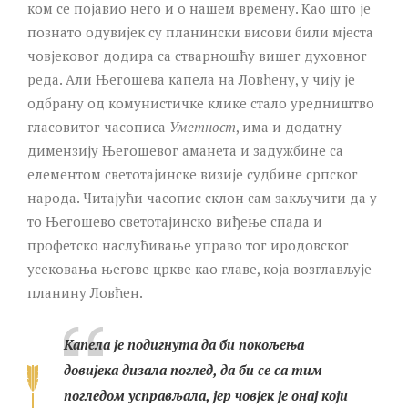
ком се појавио него и о нашем времену. Као што је
познато одувијек су планински висови били мјеста
човјековог додира са стварношћу вишег духовног
реда. Али Његошева капела на Ловћену, у чију је
одбрану од комунистичке клике стало уредништво
гласовитог часописа
Уметност
, има и додатну
димензију Његошевог аманета и задужбине са
елементом светотајинске визије судбине српског
народа. Читајући часопис склон сам закључити да у
то Његошево светотајинско виђење спада и
профетско наслућивање управо тог иродовског
усековања његове цркве као главе, која возглављује
планину Ловћен.
Капела је подигнута да би покољења
довијека дизала поглед, да би се са тим
погледом усправљала, јер човјек је онај који