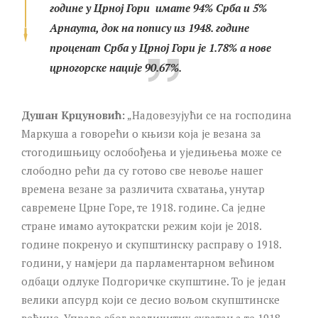
године у Црној Гори имате 94% Срба и 5%
Арнаута, док на попису из 1948. године
проценат Срба у Црној Гори је 1.78% а нове
црногорске нације 90.67%.
Душан Крцуновић:
„Надовезујући се на господина
Маркуша а говорећи о књизи која је везана за
стогодишњицу ослобођења и уједињења може се
слободно рећи да су готово све невоље нашег
времена везане за различита схватања, унутар
савремене Црне Горе, те 1918. године. Са једне
стране имамо аутократски режим који је 2018.
године покренуо и скупштинску расправу о 1918.
години, у намјери да парламентарном већином
одбаци одлуке Подгоричке скупштине. То је један
велики апсурд који се десио вољом скупштинске
већине. Управо због различитих схватања те 1918.