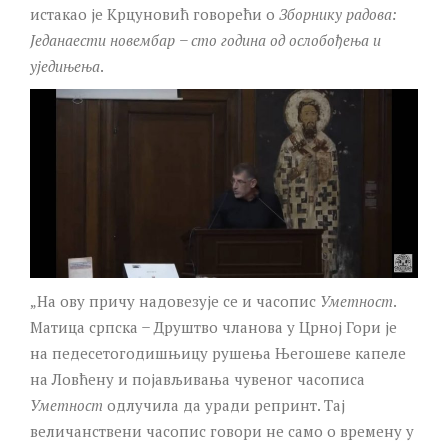
истакао је Крцуновић говорећи о
Зборнику радова:
Једанаести новембар ̶ сто година од ослобођења и
уједињења
.
„На ову причу надовезује се и часопис
Уметност
.
Матица српска ̶ Друштво чланова у Црној Гори је
на педесетогодишњицу рушења Његошеве капеле
на Ловћену и појављивања чувеног часописа
Уметност
одлучила да уради репринт. Тај
величанствени часопис говори не само о времену у