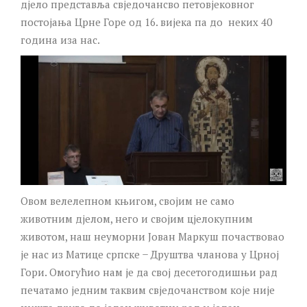
дјело представља свједочансво петовјековног
постојања Црне Горе од 16. вијека па до неких 40
година иза нас.
Овом велелепном књигом, својим не само
животним дјелом, него и својим цјелокупним
животом, наш неуморни Јован Маркуш почаствовао
је нас из Матице српске ̶ Друштва чланова у Црној
Гори. Омогућио нам је да свој десетогодишњи рад
печатамо једним таквим свједочанством које није