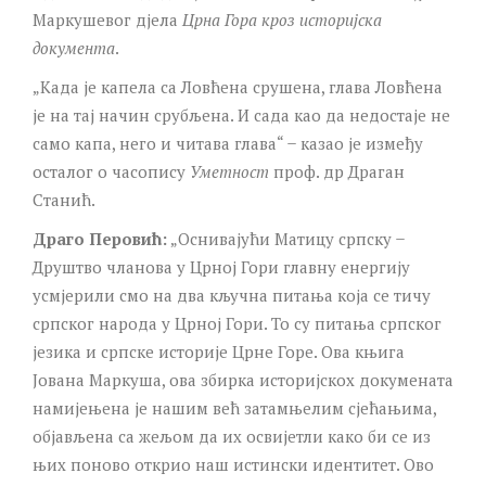
Маркушевог дјела
Црна Гора кроз историјска
документа
.
„Када је капела са Ловћена срушена, глава Ловћена
је на тај начин срубљена. И сада као да недостаје не
само капа, него и читава глава“ ̶ казао је између
осталог о часопису
Уметност
проф. др Драган
Станић.
Драго Перовић:
„Оснивајући Матицу српску ̶
Друштво чланова у Црној Гори главну енергију
усмјерили смо на два кључна питања која се тичу
српског народа у Црној Гори. То су питања српског
језика и српске историје Црне Горе. Ова књига
Јована Маркуша, ова збирка историјскох докумената
намијењена је нашим већ затамњелим сјећањима,
објављена са жељом да их освијетли како би се из
њих поново открио наш истински идентитет. Ово