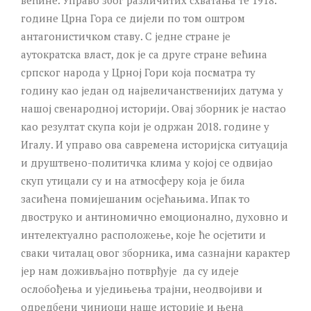
године Црна Гора се дијели по том оштром
антагонистичком ставу. С једне стране је
аутократска власт, док је са друге стране већина
српског народа у Црној Гори која посматра ту
годину као један од највеличанственијих датума у
нашој свенародној историји. Овај зборник је настао
као резултат скупа који је одржан 2018. године у
Игалу. И управо ова савремена историјска ситуација
и друштвено-политичка клима у којој се одвијао
скуп утицали су и на атмосферу која је била
засићена помијешаним осјећањима. Ипак то
двоструко и антиномично емоционално, духовно и
интелектуално расположење, које ће осјетити и
сваки читалац овог зборника, има сазнајни карактер
јер нам доживљајно потврђује да су идеје
ослобођења и уједињења трајни, неодвојиви и
одредбени чиниоци наше историје и њена