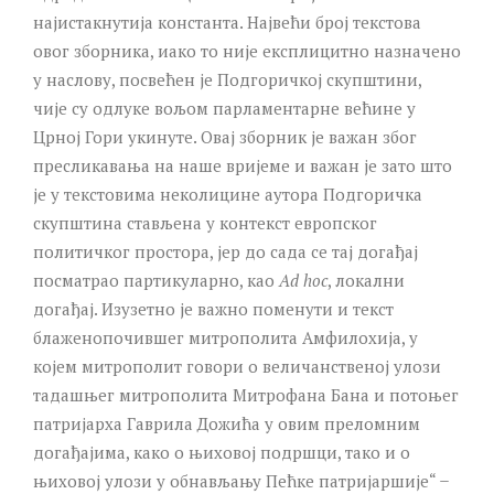
најистакнутија константа. Највећи број текстова
овог зборника, иако то није експлицитно назначено
у наслову, посвећен је Подгоричкој скупштини,
чије су одлуке вољом парламентарне већине у
Црној Гори укинуте. Овај зборник је важан због
пресликавања на наше вријеме и важан је зато што
је у текстовима неколицине аутора Подгоричка
скупштина стављена у контекст европског
политичког простора, јер до сада се тај догађај
посматрао партикуларно, као
Ad hoc
, локални
догађај. Изузетно је важно поменути и текст
блаженопочившег митрополита Амфилохија, у
којем митрополит говори о величанственој улози
тадашњег митрополита Митрофана Бана и потоњег
патријарха Гаврила Дожића у овим преломним
догађајима, како о њиховој подршци, тако и о
њиховој улози у обнављању Пећке патријаршије“ ̶