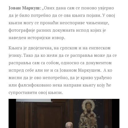
Јован Маркуш:
„Ових дана сам се поново увјерио
да је било потребно да се ова књига појави. У овој
књизи могу се пронаћи неоспориве чињенице,
фотографије разних докумната испод којих је
наведен историјски извор.
Књига је двојезична, на српском и на енглеском
језику. Тако да ко жели да се расправља може да се
расправља сам са собом, односно са документом
испред себе али не и са Јованом Маркушем. А ко
мисли да је ово непотребно, да је криво урађено
или фалсифоковано нека направи књигу коју ће
супроставити овој књизи.