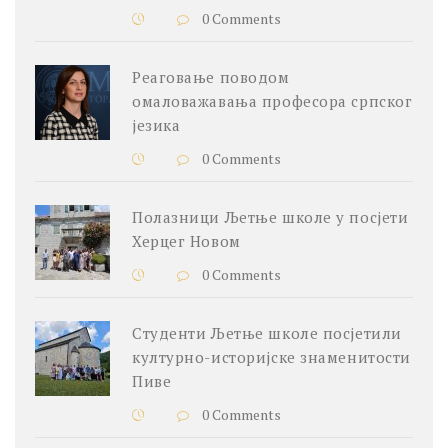
0 Comments
Реаговање поводом
омаловажавања професора српског
језика
0 Comments
Полазници Љетње школе у посјети
Херцег Новом
0 Comments
Студенти Љетње школе посјетили
културно-историјске знаменитости
Пиве
0 Comments