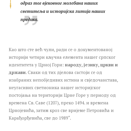
одраз тог вјековног молебана наших
светитеља и историјска литија наших
предака.
Као што сте већ чули, ради се о документованој
историји четири кључна елемента нашег српског
идентитета у Црној Гори:
народу, језику, цркви и
држави
. Сваки од тих дјелова састоји се од
изабраних непобједивих истина и свједочанстава,
неугасивих светионика нашег историјског
постојања на територији Црне Горе у периоду од
времена Св. Саве (1207), преко 1494. и времена
Црнојевића, затим кроз све вријеме Петровића и
Карађорђевића, све до 1989“.