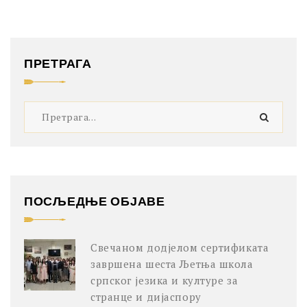
ПРЕТРАГА
ПОСЉЕДЊЕ ОБЈАВЕ
Свечаном додјелом сертификата
завршена шеста Љетња школа
српског језика и културе за
странце и дијаспору