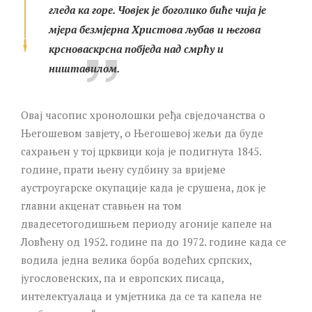
гледа ка горе. Човјек је боголико биће чија је
мјера безмјерна Христова љубав и његова
крсноваскрсна побједа над смрћу и
ништавилом.
Овај часопис хронолошки ређа свједочанства о
Његошевом завјету, о Његошевој жељи да буде
сахрањен у тој црквици која је подигнута 1845.
године, прати њену судбину за вријеме
аустроугарске окупације када је срушена, док је
главни акценат ставњен на том
двадесетогодишњем периоду агоније капеле на
Ловћену од 1952. године па до 1972. године када се
водила једна велика борба водећих српских,
југословенских, па и европских писаца,
интелектуалаца и умјетника да се та капела не