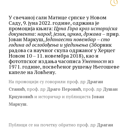
У свечаној сали Матице српске у Новом
Саду, 9. јуна 2022. године, одржана је
промоција књига:
Црна Гора кроз историјска
документа
:
народ, језик, црква, држава
– прир.
Јован Маркуш,
Једанаести новембар – сто
година од ослобођења и уједињења
(Зборник
радова са научног скупа одржаног у Херцег
Новом 10 – 11. новембра 2018), као и
фототпског издања часописа
Уметност
из
1971. године, посвећеног рушењу Његошеве
капеле на Ловћену.
На промоцији су говорили проф. др
Драган
Станић
, проф. др
Драго Перовић
, проф. др
Душан
Крцуновић
и историчар и публициста
Јован
Маркуш
.
Публици се на почетку обратио проф. др
Драган