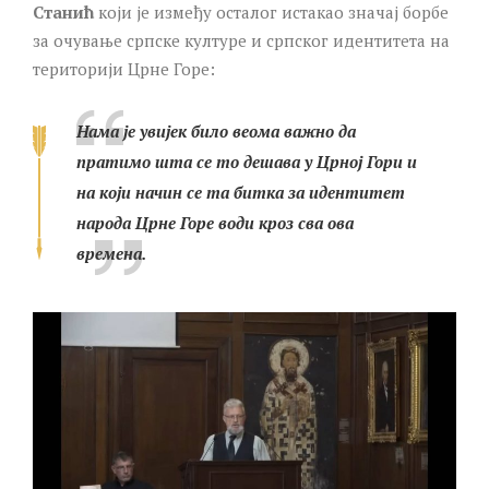
Станић
који је између осталог истакао значај борбе
за очување српске културе и српског идентитета на
територији Црне Горе:
Нама је увијек било веома важно да
пратимо шта се то дешава у Црној Гори и
на који начин се та битка за идентитет
народа Црне Горе води кроз сва ова
времена.