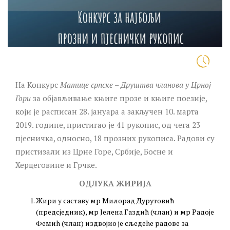
На Конкурс
Матице српске – Друштва чланова у Црној
Гори
за објављивање књиге прозе и књиге поезије,
који је расписан 28. јануара а закључен 10. марта
2019. године, пристигао је 41 рукопис, од чега 23
пјесничка, односно, 18 прозних рукописа. Радови су
пристизали из Црне Горе, Србије, Босне и
Херцеговине и Грчке.
ОДЛУКА ЖИРИЈА
Жири у саставу мр Милорад Дурутовић
(предсједник), мр Јелена Газдић (члан) и мр Радоје
Фемић (члан) издвојио је сљедеће радовe за