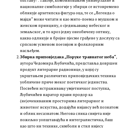
опстану!“. Такође, комбиновањем универзалне и
националне симбологије у збирци се истовремено
обликује архетипска фигура оца, те се „Легенда о
мајци“ може читати и као мито-поема о мушком и
женском принципу, о сједињавању небеског и
земаљског, и то кроз једну онеобичену оптику,
каква одликује и бројне пјесме грађене у дослуху са
српском усменом поезијом и фолклорним
насљеђем.
Збирка приповједака „Поруке травнатог неба“
,
аутора Чедомира Љубичића, представља довршен
продукт литерарне радионице, у којој су
укрштањем различитих приповједачких техника
уобличене приче меког поетичког јединства.
Посвећен истраживању умјетничког поступка,
Љубичићев наратор прави продор ка
(не)очекиваним просторима литерарног и
животног искуства, додајући нијансу већ познатом
и облик несазнатом. Његова слика свијета није
пожељно уопштавајућа и интегралистичка, баш
као што ни технике, симболи и стил нијесу