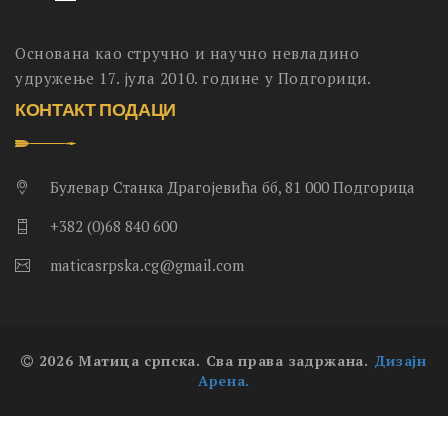
Основана као стручно и научно невладино
удружење 17. јула 2010. године у Подгорици.
КОНТАКТ ПОДАЦИ
Булевар Станка Драгојевића бб, 81 000 Подгорица
+382 (0)68 840 600
maticasrpska.cg@gmail.com
2026 Матица српска. Сва права задржана.
Дизајн
Арена.