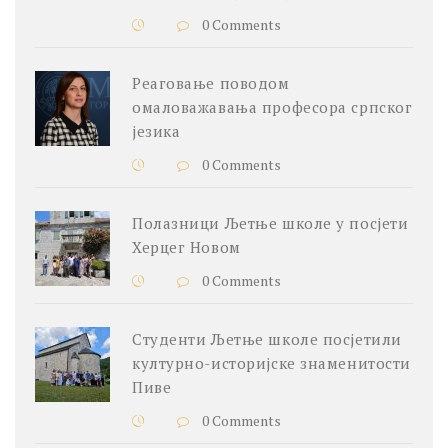
0 Comments
Реаговање поводом
омаловажавања професора српског
језика
0 Comments
Полазници Љетње школе у посјети
Херцег Новом
0 Comments
Студенти Љетње школе посјетили
културно-историјске знаменитости
Пиве
0 Comments