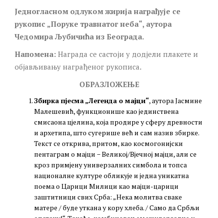
Једногласном одлуком жирија награђује се
рукопис „Поруке травнатог неба“, аутора
Чедомира Љубичића из Београда.
Напомена:
Награда се састоји у додјели плакете и
објављивању награђеног рукописа.
ОБРАЗЛОЖЕЊЕ
Збирка пјесма „Легенда о мајци“
, аутора Јасмине
Малешевић, функционише као јединствена
смисаона цјелина, која продире у сферу древности
и архетипа, што сугерише већ и сам назив збирке.
Текст се открива, притом, као космогонијски
пентаграм о мајци − Великој/Вјечној мајци, али се
кроз примјену универзалних симбола и топса
националне културе обликује и једна уникатна
поема о Царици Милици као мајци-царици
заштитници свих Срба: „Нека молитва сваке
матере / буде уткана у кору хлеба. / Само да Србљи