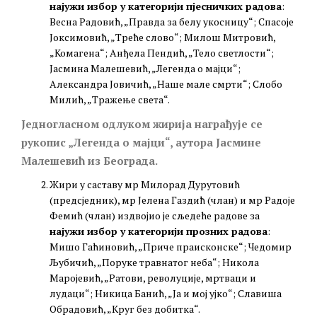
најужи избор у категорији пјесничких радова
:
Весна Радовић, „Правда за белу укосницу“; Спасоје
Јоксимовић, „Треће слово“; Милош Митровић,
„Комагена“; Анђела Пендић, „Тело светлости“;
Јасмина Малешевић, „Легенда о мајци“;
Александра Јовичић, „Наше мале смрти“; Слобо
Милић, „Тражење света“.
Једногласном одлуком жирија награђује се
рукопис „Легенда о мајци“, аутора Јасмине
Малешевић из Београда.
Жири у саставу мр Милорад Дурутовић
(предсједник), мр Јелена Газдић (члан) и мр Радоје
Фемић (члан) издвојио је сљедеће радовe за
најужи избор у категорији прозних радова
:
Мишо Гаћиновић, „Приче праисконске“; Чедомир
Љубичић, „Поруке травнатог неба“; Никола
Маројевић, „Ратови, револуције, мртваци и
лудаци“; Никица Банић, „Ја и мој ујко“; Славиша
Обрадовић, „Круг без добитка“.