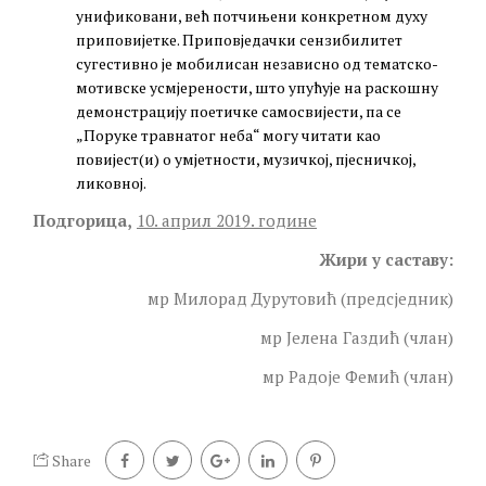
унификовани, већ потчињени конкретном духу
приповијетке. Приповједачки сензибилитет
сугестивно је мобилисан независно од тематско-
мотивске усмјерености, што упућује на раскошну
демонстрацију поетичке самосвијести, па се
„Поруке травнатог неба“ могу читати као
повијест(и) о умјетности, музичкој, пјесничкој,
ликовној.
Подгорица,
10. април 2019. године
Жири у саставу:
мр Милорад Дурутовић (предсједник)
мр Јелена Газдић (члан)
мр Радоје Фемић (члан)
Share